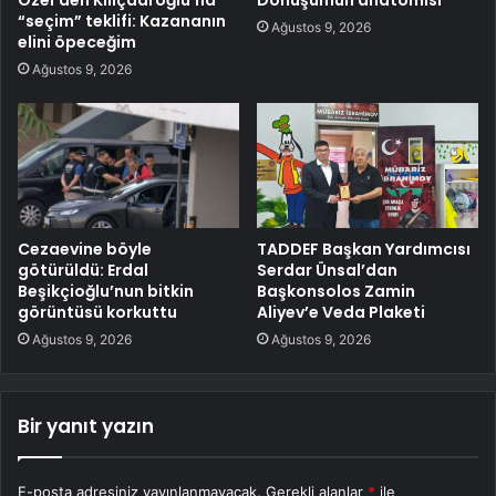
Özel’den Kılıçdaroğlu’na
Dönüşümün anatomisi
“seçim” teklifi: Kazananın
Ağustos 9, 2026
elini öpeceğim
Ağustos 9, 2026
Cezaevine böyle
TADDEF Başkan Yardımcısı
götürüldü: Erdal
Serdar Ünsal’dan
Beşikçioğlu’nun bitkin
Başkonsolos Zamin
görüntüsü korkuttu
Aliyev’e Veda Plaketi
Ağustos 9, 2026
Ağustos 9, 2026
Bir yanıt yazın
E-posta adresiniz yayınlanmayacak.
Gerekli alanlar
*
ile