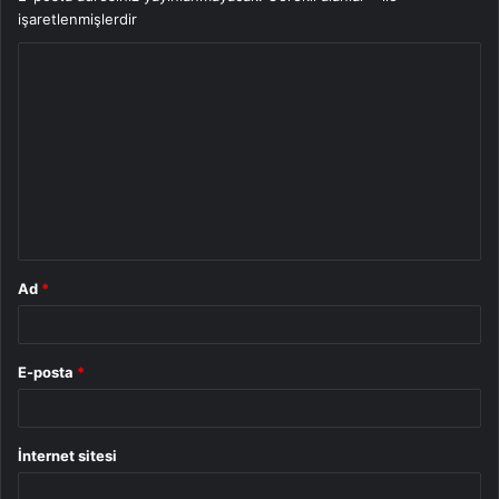
işaretlenmişlerdir
Y
o
r
u
m
*
Ad
*
E-posta
*
İnternet sitesi