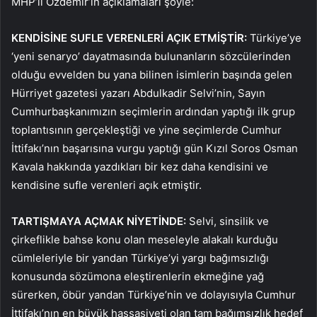
MHP’li Özdemir’in açıklamaları şöyle:
KENDİSİNE SUFLE VERENLERİ AÇIK ETMİŞTİR:
Türkiye’ye
‘yeni senaryo’ dayatmasında bulunanların sözcülerinden
olduğu evvelden bu yana bilinen isimlerin başında gelen
Hürriyet gazetesi yazarı Abdulkadir Selvi’nin, Sayın
Cumhurbaşkanımızın seçimlerin ardından yaptığı ilk grup
toplantısının gerçekleştiği ve yine seçimlerde Cumhur
İttifakı’nın başarısına vurgu yaptığı gün Kızıl Soros Osman
Kavala hakkında yazdıkları bir kez daha kendisini ve
kendisine sufle verenleri açık etmiştir.
TARTIŞMAYA AÇMAK NİYETİNDE:
Selvi, sinsilik ve
çirkeflikle bahse konu olan meseleyle alakalı kurduğu
cümleleriyle bir yandan Türkiye’yi yargı bağımsızlığı
konusunda sözümona eleştirenlerin ekmeğine yağ
sürerken, öbür yandan Türkiye’nin ve dolayısıyla Cumhur
İttifakı’nın en büyük hassasiyeti olan tam bağımsızlık hedef