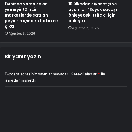
Evinizde varsa sakın
19 ülkeden siyasetçi ve
yemeyin! Zincir
aydınlar “Büyük savaşı
marketlerde satılan
önleyecek ittifak” için
peynirin içinden bakın ne
buluştu
çıktı
Ağustos 5, 2026
Ağustos 5, 2026
Bir yanıt yazın
E-posta adresiniz yayınlanmayacak.
Gerekli alanlar
*
ile
işaretlenmişlerdir
Y
o
r
u
m