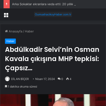
Arka Sokaklar ekranlara veda etti: 20 yıllık macera sona erdi
Menü
Anasayfa
/
Haber
Haber
Abdülkadir Selvi’nin Osman
Kavala çıkışına MHP tepkisi:
Çapsız…
DİLAN BİÇER
Nisan 17, 2024
0
4
1 dakika okuma süresi