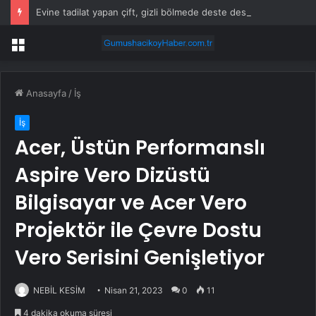
Evine tadilat yapan çift, gizli bölmede deste deste para buldu
Menü
Anasayfa
/
İş
İş
Acer, Üstün Performanslı
Aspire Vero Dizüstü
Bilgisayar ve Acer Vero
Projektör ile Çevre Dostu
Vero Serisini Genişletiyor
NEBİL KESİM
Nisan 21, 2023
0
11
4 dakika okuma süresi