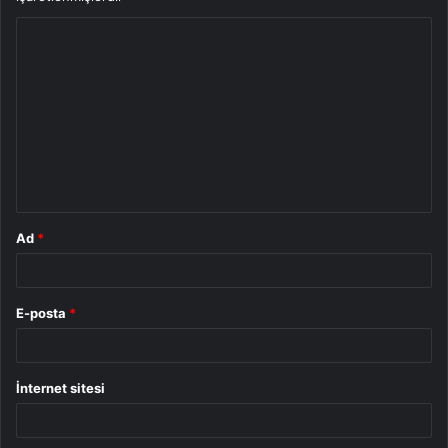
Y
o
r
u
m
*
Ad
*
E-posta
*
İnternet sitesi