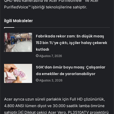
QHD web kamerasına ve Acer PurifiedView™ ve Acer
PurifiedVoice™ işbirliği teknolojilerine sahiptir.
İlgili Makaleler
Fabrikada rekor zam: En düşük maaş
153 bin TL’ye çıktı, işçiler halay çekerek
kutladı
Ağustos 7, 2026
SGK’dan ömür boyu maaş: Çalışanlar
da emekliler de yararlanabiliyor
Ağustos 3, 2026
Acer ayrıca uzun süreli parlaklık için Full HD çözünürlük,
4.800 ANSI lümen diyot ve 30.000 saatlik lamba ömrüne
sahiptir.[4] Dikkat çekici Acer Vero, PL3510ATV projektörü