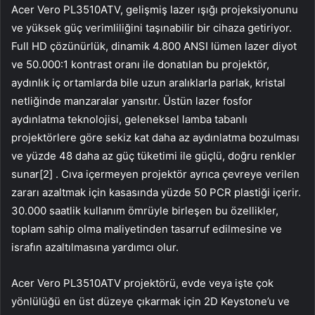
Acer Vero PL3510ATV, gelişmiş lazer ışığı projeksiyonunu
ve yüksek güç verimliliğini taşınabilir bir cihaza getiriyor.
Full HD çözünürlük, dinamik 4.800 ANSI lümen lazer diyot
ve 50.000:1 kontrast oranı ile donatılan bu projektör,
aydınlık iç ortamlarda bile uzun aralıklarla parlak, kristal
netliğinde manzaralar yansıtır. Üstün lazer fosfor
aydınlatma teknolojisi, geleneksel lamba tabanlı
projektörlere göre sekiz kat daha az aydınlatma bozulması
ve yüzde 48 daha az güç tüketimi ile güçlü, doğru renkler
sunar[2] . Cıva içermeyen projektör ayrıca çevreye verilen
zararı azaltmak için kasasında yüzde 50 PCR plastiği içerir.
30.000 saatlik kullanım ömrüyle birleşen bu özellikler,
toplam sahip olma maliyetinden tasarruf edilmesine ve
israfın azaltılmasına yardımcı olur.
Acer Vero PL3510ATV projektörü, evde veya işte çok
yönlülüğü en üst düzeye çıkarmak için 2D Keystone’u ve