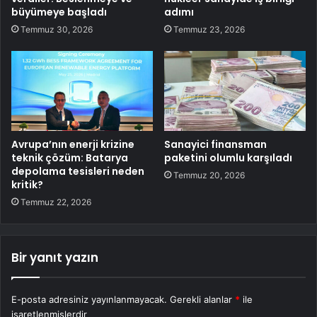
büyümeye başladı
adımı
Temmuz 30, 2026
Temmuz 23, 2026
Avrupa’nın enerji krizine
Sanayici finansman
teknik çözüm: Batarya
paketini olumlu karşıladı
depolama tesisleri neden
Temmuz 20, 2026
kritik?
Temmuz 22, 2026
Bir yanıt yazın
E-posta adresiniz yayınlanmayacak.
Gerekli alanlar
*
ile
işaretlenmişlerdir