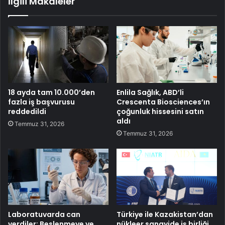
İlgili Makaleler
18 ayda tam 10.000’den
Enlila Sağlık, ABD’li
fazla iş başvurusu
Crescenta Biosciences’ın
reddedildi
çoğunluk hissesini satın
aldı
Temmuz 31, 2026
Temmuz 31, 2026
Laboratuvarda can
Türkiye ile Kazakistan’dan
verdiler: Beslenmeye ve
nükleer sanayide iş birliği