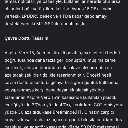
temas noktaları yelpazesiyle, kullanıcılar nerede olurlarsa
olsunlar bağlı ve üretken kalırlar. Ayrıca 16 GB’a kadar
yerleşik LPDDR5 bellek ve 1 TB’a kadar depolamayı
destekleyen iki M.2 SSD ile donatılmıştır.
Çevre Dostu Tasarım
Aspire Vero 15, Acer’ın sürekli pozitif çevresel etki hedefi
doğrultusunda daha fazla geri dönüştürülmüş malzeme
içerecek, cihazın ömrünü uzatacak ve atıkları daha da
azaltacak şekilde titizlikle tasarlanmıştır. Önceki nesil
çevre dostu dizüstü bilgisayarlara göre günlük kullanıma
ve yıpranmaya karşı daha dayanıklı olacak şekilde
tasarlanan Aspire Vero 15’in kasasında kullanılan plastik
içeriği yüzde 30’dan yüzde 40’a çıkarılırken, CO2 emisyonu
yüzde 30 azaltıldı. kase üretiminde.[1] . Cihazın çarpıcı
boyasız kasası daha az uçucu organik bileşik içerirken, tuş
başlıkları ve adaptör kasasında yüzde 50 PCR malzemesi