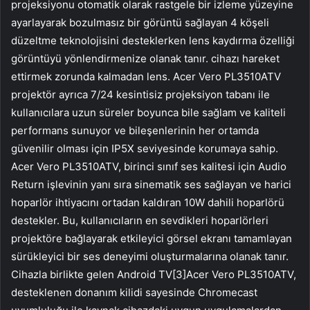
projeksiyonu otomatik olarak rastgele bir izleme yüzeyine
ayarlayarak bozulmasız bir görüntü sağlayan 4 köşeli
düzeltme teknolojisini desteklerken lens kaydırma özelliği
görüntüyü yönlendirmenize olanak tanır. cihazı hareket
ettirmek zorunda kalmadan lens. Acer Vero PL3510ATV
projektör ayrıca 7/24 kesintisiz projeksiyon tabanı ile
kullanıcılara uzun süreler boyunca bile sağlam ve kaliteli
performans sunuyor ve bileşenlerinin her ortamda
güvenilir olması için IP5X seviyesinde korumaya sahip.
Acer Vero PL3510ATV, birinci sınıf ses kalitesi için Audio
Return işlevinin yanı sıra sinematik ses sağlayan ve harici
hoparlör ihtiyacını ortadan kaldıran 10W dahili hoparlörü
destekler. Bu, kullanıcıların en sevdikleri hoparlörleri
projektöre bağlayarak etkileyici görsel ekranı tamamlayan
sürükleyici bir ses deneyimi oluşturmalarına olanak tanır.
Cihazla birlikte gelen Android TV[3]Acer Vero PL3510ATV,
desteklenen donanım kilidi sayesinde Chromecast