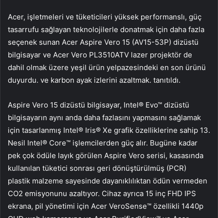
Acer, işletmeleri ve tüketicileri yüksek performanslı, güç
tasarrufu sağlayan teknolojilerle donatmak için daha fazla
seçenek sunan Acer Aspire Vero 15 (AV15-53P) dizüstü
bilgisayar ve Acer Vero PL3510ATV lazer projektör de
dahil olmak üzere yeşil ürün yelpazesindeki en son ürünü
duyurdu. ve karbon ayak izlerini azaltmak. tanıtıldı.
Aspire Vero 15 dizüstü bilgisayar, Intel® Evo™ dizüstü
bilgisayarın aynı anda daha fazlasını yapmasını sağlamak
için tasarlanmış Intel® Iris® Xe grafik özelliklerine sahip 13.
Nesil Intel® Core™ işlemcilerden güç alır. Bugüne kadar
pek çok ödüle layık görülen Aspire Vero serisi, kasasında
kullanılan tüketici sonrası geri dönüştürülmüş (PCR)
plastik malzeme sayesinde dayanıklılıktan ödün vermeden
CO2 emisyonunu azaltıyor. Cihaz ayrıca 15 inç FHD IPS
ekrana, pil yönetimi için Acer VeroSense™ özellikli 1440p