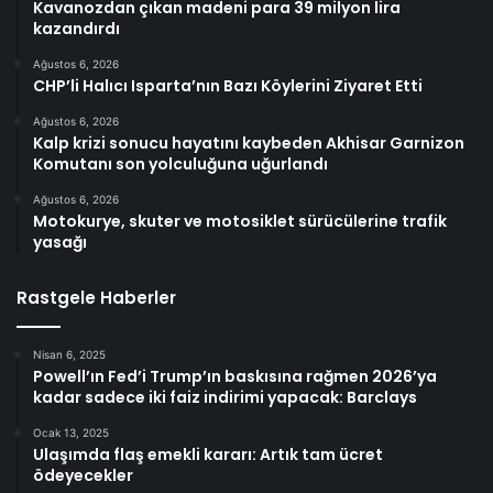
Kavanozdan çıkan madeni para 39 milyon lira
kazandırdı
Ağustos 6, 2026
CHP’li Halıcı Isparta’nın Bazı Köylerini Ziyaret Etti
Ağustos 6, 2026
Kalp krizi sonucu hayatını kaybeden Akhisar Garnizon
Komutanı son yolculuğuna uğurlandı
Ağustos 6, 2026
Motokurye, skuter ve motosiklet sürücülerine trafik
yasağı
Rastgele Haberler
Nisan 6, 2025
Powell’ın Fed’i Trump’ın baskısına rağmen 2026’ya
kadar sadece iki faiz indirimi yapacak: Barclays
Ocak 13, 2025
Ulaşımda flaş emekli kararı: Artık tam ücret
ödeyecekler