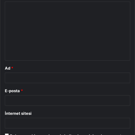
Y
o
r
u
m
*
Ad
*
E-posta
*
İnternet sitesi