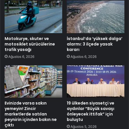
Motokurye, skuter ve
İstanbul’da ‘yüksek dalga’
motosiklet sürücülerine
alarmı: 3 ilçede yasak
trafik yasağı
kararı
Ağustos 6, 2026
Ağustos 6, 2026
Evinizde varsa sakın
19 ülkeden siyasetçi ve
yemeyin! Zincir
aydınlar “Büyük savaşı
marketlerde satılan
önleyecek ittifak” için
peynirin içinden bakın ne
buluştu
çıktı
Ağustos 5, 2026