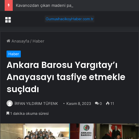
Kavanozdan çıkan madeni para 39 milyon lira kazandırdı
Menü
Anasayfa
/
Haber
Haber
Ankara Barosu Yargıtay’ı
Anayasayı tasfiye etmekle
suçladı
İRFAN YILDIRIM TÜFENK
Kasım 8, 2023
0
11
1 dakika okuma süresi