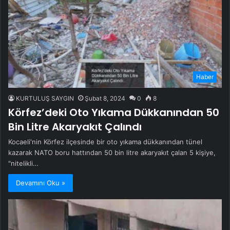
Haber
KURTULUŞ SAYGIN
Şubat 8, 2024
0
8
Körfez’deki Oto Yıkama Dükkanından 50
Bin Litre Akaryakıt Çalındı
Kocaeli'nin Körfez ilçesinde bir oto yıkama dükkanından tünel
kazarak NATO boru hattından 50 bin litre akaryakıt çalan 5 kişiye,
"nitelikli…
Devamını Oku »