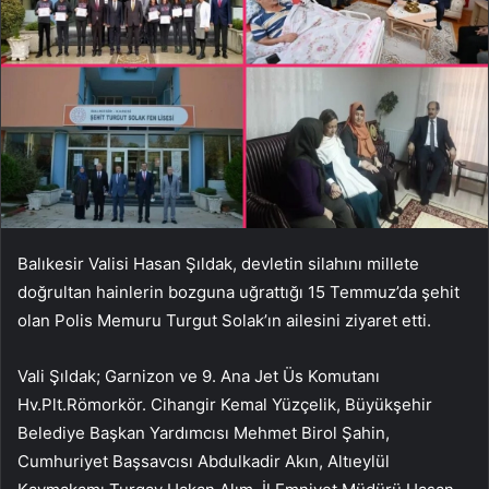
Balıkesir Valisi Hasan Şıldak, devletin silahını millete
doğrultan hainlerin bozguna uğrattığı 15 Temmuz’da şehit
olan Polis Memuru Turgut Solak’ın ailesini ziyaret etti.
Vali Şıldak; Garnizon ve 9. Ana Jet Üs Komutanı
Hv.Plt.Römorkör. Cihangir Kemal Yüzçelik, Büyükşehir
Belediye Başkan Yardımcısı Mehmet Birol Şahin,
Cumhuriyet Başsavcısı Abdulkadir Akın, Altıeylül