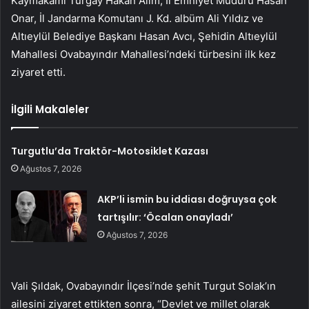
Kaymakamı Turgay Hakan Alım, İl Emniyet Müdürü Hasan
Onar, İl Jandarma Komutanı J. Kd. albüm Ali Yıldız ve
Altıeylül Belediye Başkanı Hasan Avcı, Şehidin Altıeylül
Mahallesi Ovabayındır Mahallesi’ndeki türbesini ilk kez
ziyaret etti.
İlgili Makaleler
Turgutlu’da Traktör-Motosiklet Kazası
Ağustos 7, 2026
AKP’li ismin bu iddiası doğruysa çok
tartışılır: ‘Öcalan onayladı’
Ağustos 7, 2026
Vali Şıldak, Ovabayındır İlçesi’nde şehit Turgut Solak’ın
ailesini ziyaret ettikten sonra, “Devlet ve millet olarak