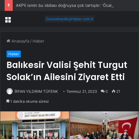
AKP’li ismin bu iddiası doğruysa çok tartışılır: ‘Öcalan onayladı’
Menü
Anasayfa
/
Haber
Haber
Balıkesir Valisi Şehit Turgut
Solak’ın Ailesini Ziyaret Etti
İRFAN YILDIRIM TÜFENK
Temmuz 21, 2023
0
21
1 dakika okuma süresi