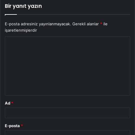
Bir yanıt yazın
E-posta adresiniz yayınlanmayacak.
Gerekli alanlar
*
ile
işaretlenmişlerdir
Y
o
r
u
m
*
Ad
*
E-posta
*