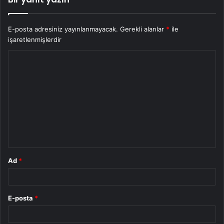
E-posta adresiniz yayınlanmayacak.
Gerekli alanlar
*
ile
işaretlenmişlerdir
Y
o
r
u
m
*
Ad
*
E-posta
*