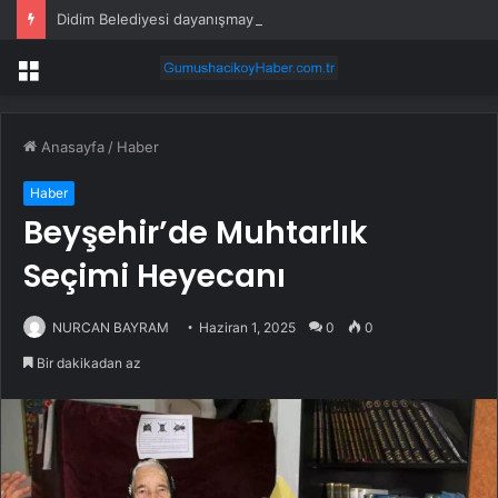
Didim Belediyesi dayanışmayı büyütüyor
Menü
Anasayfa
/
Haber
Haber
Beyşehir’de Muhtarlık
Seçimi Heyecanı
NURCAN BAYRAM
Haziran 1, 2025
0
0
Bir dakikadan az