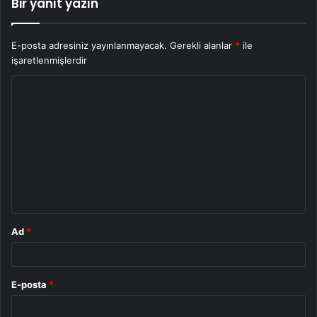
Bir yanıt yazın
E-posta adresiniz yayınlanmayacak.
Gerekli alanlar
*
ile
işaretlenmişlerdir
Y
o
r
u
m
*
Ad
*
E-posta
*