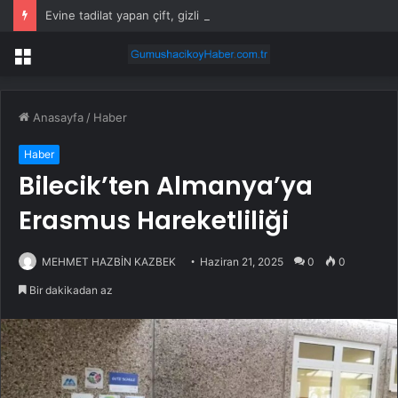
Evine tadilat yapan çift, gizli bölmede deste deste para buldu
Menü
Anasayfa
/
Haber
Haber
Bilecik’ten Almanya’ya
Erasmus Hareketliliği
MEHMET HAZBİN KAZBEK
Haziran 21, 2025
0
0
Bir dakikadan az