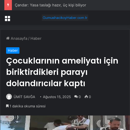
Çandar: Yasa taslağı hazır, üç kişi biliyor
Menü
Anasayfa
/
Haber
Haber
Çocuklarının ameliyatı için
biriktirdikleri parayı
dolandırıcılar kaptı
ÜMİT SAVĞA
Ağustos 15, 2025
0
0
1 dakika okuma süresi