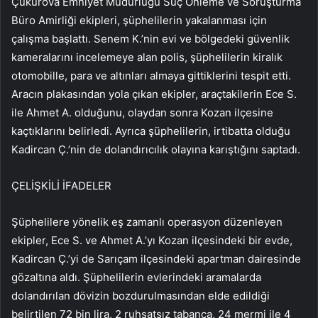
Çukurova Emniyet Müdürlüğü Suç Önleme ve Soruşturma
Büro Amirliği ekipleri, şüphelilerin yakalanması için
çalışma başlattı. Senem K.’nin evi ve bölgedeki güvenlik
kameralarını incelemeye alan polis, şüphelilerin kiralık
otomobille, para ve altınları almaya gittiklerini tespit etti.
Aracın plakasından yola çıkan ekipler, araçtakilerin Ece S.
ile Ahmet A. olduğunu, olaydan sonra Kozan ilçesine
kaçtıklarını belirledi. Ayrıca şüphelilerin, irtibatta olduğu
Kadircan Ç.’nin de dolandırıcılık olayına karıştığını saptadı.
ÇELİŞKİLİ İFADELER
Şüphelilere yönelik eş zamanlı operasyon düzenleyen
ekipler, Ece S. ve Ahmet A.’yı Kozan ilçesindeki bir evde,
Kadircan Ç.’yi de Sarıçam ilçesindeki apartman dairesinde
gözaltına aldı. Şüphelilerin evlerindeki aramalarda
dolandırılan dövizin bozdurulmasından elde edildiği
belirtilen 72 bin lira, 2 ruhsatsız tabanca, 24 mermi ile 4