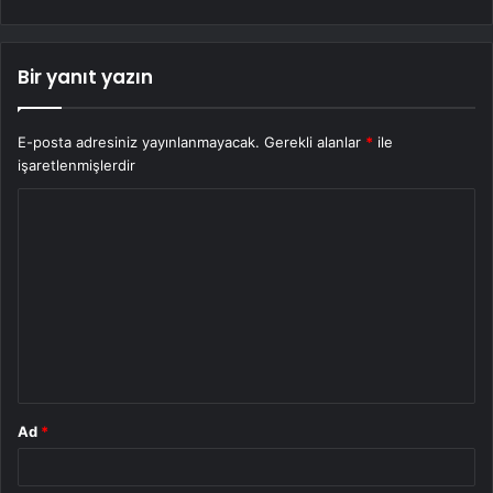
Bir yanıt yazın
E-posta adresiniz yayınlanmayacak.
Gerekli alanlar
*
ile
işaretlenmişlerdir
Y
o
r
u
m
*
Ad
*