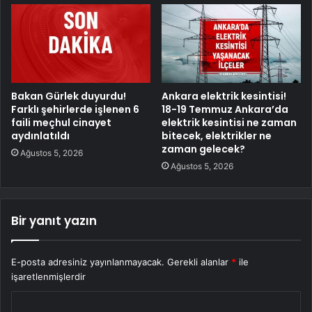
Bakan Gürlek duyurdu!
Ankara elektrik kesintisi!
Farklı şehirlerde işlenen 6
18-19 Temmuz Ankara’da
faili meçhul cinayet
elektrik kesintisi ne zaman
aydınlatıldı
bitecek, elektrikler ne
zaman gelecek?
Ağustos 5, 2026
Ağustos 5, 2026
Bir yanıt yazın
E-posta adresiniz yayınlanmayacak.
Gerekli alanlar
*
ile
işaretlenmişlerdir
Y