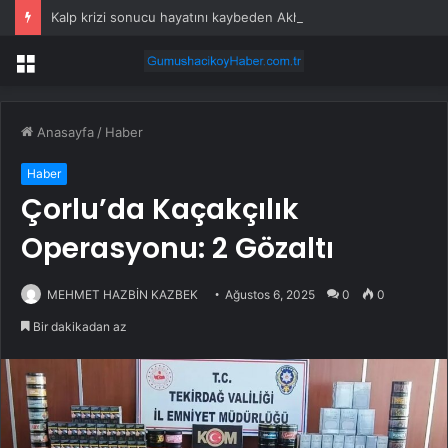
Kalp krizi sonucu hayatını kaybeden Akhisar Garnizon Komutanı son yolculuğuna uğurlandı
Menü
Anasayfa
/
Haber
Haber
Çorlu’da Kaçakçılık
Operasyonu: 2 Gözaltı
MEHMET HAZBİN KAZBEK
Ağustos 6, 2025
0
0
Bir dakikadan az