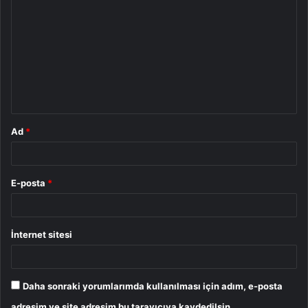
o
r
u
m
*
Ad
*
E-posta
*
İnternet sitesi
Daha sonraki yorumlarımda kullanılması için adım, e-posta
adresim ve site adresim bu tarayıcıya kaydedilsin.