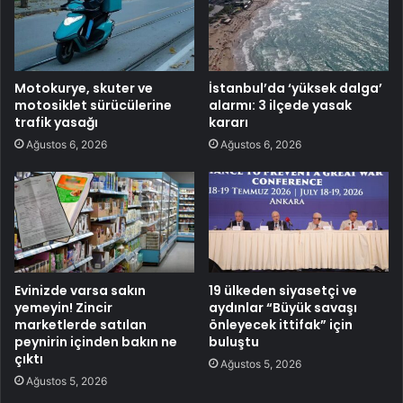
Motokurye, skuter ve
İstanbul’da ‘yüksek dalga’
motosiklet sürücülerine
alarmı: 3 ilçede yasak
trafik yasağı
kararı
Ağustos 6, 2026
Ağustos 6, 2026
Evinizde varsa sakın
19 ülkeden siyasetçi ve
yemeyin! Zincir
aydınlar “Büyük savaşı
marketlerde satılan
önleyecek ittifak” için
peynirin içinden bakın ne
buluştu
çıktı
Ağustos 5, 2026
Ağustos 5, 2026