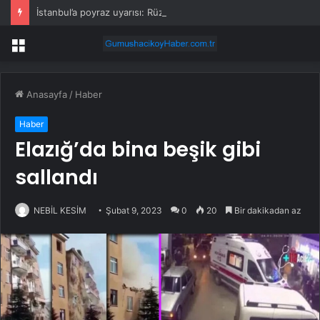
İstanbul’a poyraz uyarısı: Rüzgar kuvvetlenecek!
Menü
Anasayfa
/
Haber
Haber
Elazığ’da bina beşik gibi
sallandı
NEBİL KESİM
Şubat 9, 2023
0
20
Bir dakikadan az