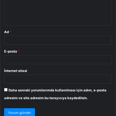
u
m
*
Ad
*
E-posta
*
İnternet sitesi
Daha sonraki yorumlarımda kullanılması için adım, e-posta
adresim ve site adresim bu tarayıcıya kaydedilsin.