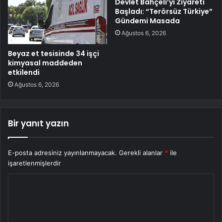
Devlet Bahçeli’yi Ziyareti
Başladı: “Terörsüz Türkiye”
Gündemi Masada
Ağustos 6, 2026
Beyaz et tesisinde 34 işçi
kimyasal maddeden
etkilendi
Ağustos 6, 2026
Bir yanıt yazın
E-posta adresiniz yayınlanmayacak.
Gerekli alanlar
*
ile
işaretlenmişlerdir
Y
o
r