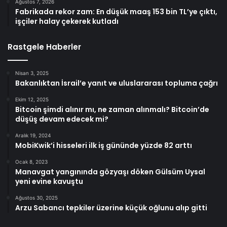
Ağustos 7, 2026
Fabrikada rekor zam: En düşük maaş 153 bin TL’ye çıktı,
işçiler halay çekerek kutladı
Rastgele Haberler
Nisan 3, 2025
Bakanlıktan İsrail’e yanıt ve uluslararası topluma çağrı
Ekim 12, 2025
Bitcoin şimdi alınır mı, ne zaman alınmalı? Bitcoin’de
düşüş devam edecek mi?
Aralık 19, 2024
MobiKwik’i hisseleri ilk iş gününde yüzde 82 arttı
Ocak 8, 2023
Manavgat yangınında gözyaşı döken Gülsüm Uysal
yeni evine kavuştu
Ağustos 30, 2025
Arzu Sabancı tepkiler üzerine küçük oğlunu alıp gitti