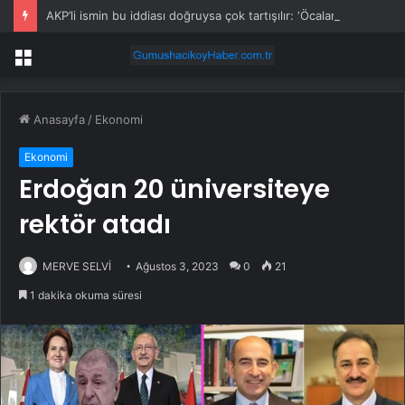
AKP’li ismin bu iddiası doğruysa çok tartışılır: ‘Öcalan onayladı’
Menü
Anasayfa
/
Ekonomi
Ekonomi
Erdoğan 20 üniversiteye
rektör atadı
MERVE SELVİ
Ağustos 3, 2023
0
21
1 dakika okuma süresi