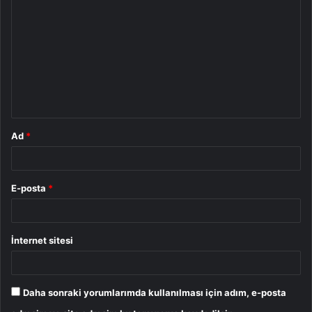
o
r
u
m
*
Ad
*
E-posta
*
İnternet sitesi
Daha sonraki yorumlarımda kullanılması için adım, e-posta