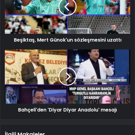
Beşiktaş, Mert Günok'un sözleşmesini uzattı
Bahçeli'den 'Diyar Diyar Anadolu' mesajı
İlgili Makaleler