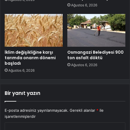
Ağustos 6, 2026
İklim değişikliğine karşı
Osmangazi Belediyesi 900
tarımda onarım dönemi
ton asfalt döktü
başladı
Ağustos 6, 2026
Ağustos 6, 2026
Bir yanıt yazın
E-posta adresiniz yayınlanmayacak.
Gerekli alanlar
*
ile
işaretlenmişlerdir
Y