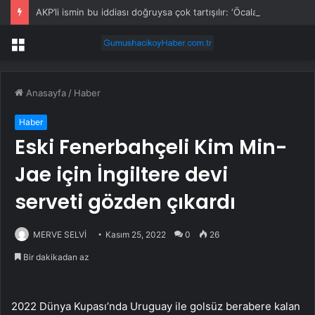
AKP’li ismin bu iddiası doğruysa çok tartışılır: ‘Öcalan onayladı’
Menü
Anasayfa
/
Haber
Haber
Eski Fenerbahçeli Kim Min-
Jae için İngiltere devi
serveti gözden çıkardı
MERVE SELVİ
Kasım 25, 2022
0
26
Bir dakikadan az
2022 Dünya Kupası’nda Uruguay ile golsüz berabere kalan