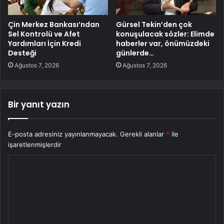
Çin Merkez Bankası’ndan
Gürsel Tekin’den çok
Sel Kontrolü ve Afet
konuşulacak sözler: Elimde
Yardımları İçin Kredi
haberler var, önümüzdeki
Desteği
günlerde…
Ağustos 7, 2026
Ağustos 7, 2026
Bir yanıt yazın
E-posta adresiniz yayınlanmayacak.
Gerekli alanlar
*
ile
işaretlenmişlerdir
Y
o
r
u
m