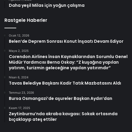
Daha yeşil Milas için yoğun çalışma
Rastgele Haberler
Ocak 12, 2026
Belen’de Deprem Sonrası Konut İnşaatı Devam Ediyor
Mayıs 2, 2025
Corendon Airlines İnsan Kaynaklarından Sorumlu Genel
Müdür Yardımcısı Berna Oskay: “Z kuşağına yapılan
yatırım, turizmin geleceğine yapılan yatırımdır”
Nisan 6, 2024
Tavas Belediye Başkanı Kadir Tatık Mazbatasını Aldı
Temmuz 23, 2026
Bursa Osmangazi’de aşureler Başkan Aydın’dan
Kasım 17, 2025
Zeytinburnu’nda akraba kavgası: Sokak ortasında
bıçaklayıp ateş ettiler