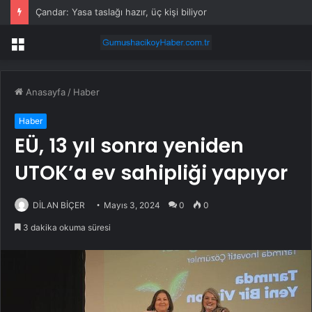
Çandar: Yasa taslağı hazır, üç kişi biliyor
Menü
Anasayfa
/
Haber
Haber
EÜ, 13 yıl sonra yeniden
UTOK’a ev sahipliği yapıyor
DİLAN BİÇER
Mayıs 3, 2024
0
0
3 dakika okuma süresi