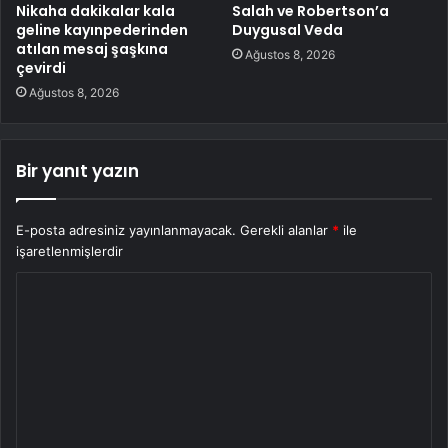
Nikaha dakikalar kala
Salah ve Robertson’a
geline kayınpederinden
Duygusal Veda
atılan mesaj şaşkına
Ağustos 8, 2026
çevirdi
Ağustos 8, 2026
Bir yanıt yazın
E-posta adresiniz yayınlanmayacak.
Gerekli alanlar
*
ile
işaretlenmişlerdir
Y
o
r
u
m
*