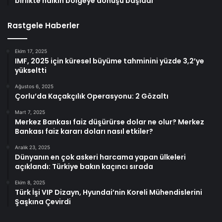
birlikte halkın bölgeye dönüşü başladı
Rastgele Haberler
Ekim 17, 2025
IMF, 2025 için küresel büyüme tahminini yüzde 3,2’ye
yükseltti
Ağustos 6, 2025
Çorlu’da Kaçakçılık Operasyonu: 2 Gözaltı
Mart 7, 2025
Merkez Bankası faiz düşürürse dolar ne olur? Merkez
Bankası faiz kararı doları nasıl etkiler?
Aralık 23, 2025
Dünyanın en çok askeri harcama yapan ülkeleri
açıklandı: Türkiye bakın kaçıncı sırada
Ekim 8, 2025
Türk İşi VIP Dizayn, Hyundai’nin Koreli Mühendislerini
Şaşkına Çevirdi