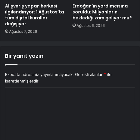
Alışveriş yapan herkesi
Erdoğan’ın yardımcısına
ilgilendiriyor: 1 Ağustos’ta
soruldu: Milyonların
tüm dijital kurallar
beklediği zam geliyor mu?
değişiyor
Ağustos 6, 2026
Ağustos 7, 2026
Bir yanıt yazın
E-posta adresiniz yayınlanmayacak.
Gerekli alanlar
*
ile
işaretlenmişlerdir
Y
o
r
u
m
*