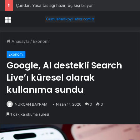
Çandar: Yasa taslağı hazır, üç kişi biliyor
Menü
Anasayfa
/
Ekonomi
Ekonomi
Google, AI destekli Search
Live’ı küresel olarak
kullanıma sundu
NURCAN BAYRAM
Nisan 11, 2026
0
0
1 dakika okuma süresi