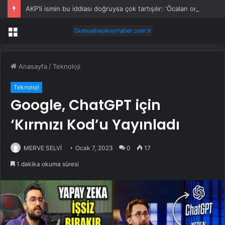
AKP’li ismin bu iddiası doğruysa çok tartışılır: ‘Öcalan onayladı’
Menü
Anasayfa
/
Teknoloji
Teknoloji
Google, ChatGPT için
‘Kırmızı Kod’u Yayınladı
MERVE SELVİ
Ocak 7, 2023
0
17
1 dakika okuma süresi