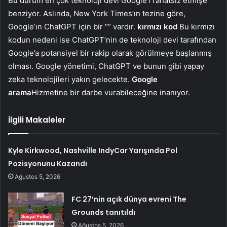
Bu durum en çok teknoloji devi Google’ı rahatsız etmişe
benziyor. Aslında, New York Times’ın tezine göre,
Google’ın ChatGPT için bir “” vardır.
kırmızı kod
Bu kırmızı
kodun nedeni ise ChatGPT’nin de teknoloji devi tarafından
Google’a potansiyel bir rakip olarak görülmeye başlanmış
olması. Google yönetimi, ChatGPT ve bunun gibi yapay
zeka teknolojileri yakın gelecekte.
Google
arama
Hizmetine bir darbe vurabileceğine inanıyor.
İlgili Makaleler
Kyle Kirkwood, Nashville IndyCar Yarışında Pol
Pozisyonunu Kazandı
Ağustos 5, 2026
FC 27’nin açık dünya evreni The
Grounds tanıtıldı
Ağustos 5, 2026