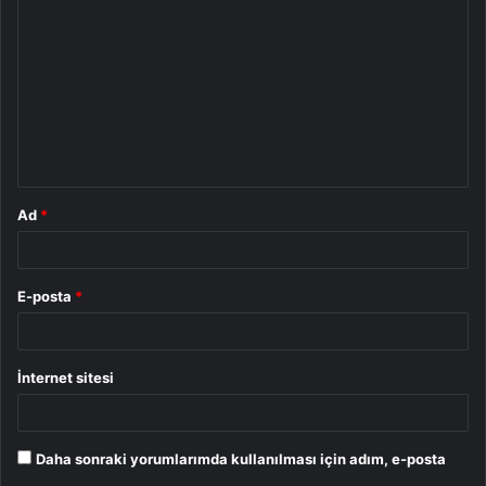
o
r
u
m
*
Ad
*
E-posta
*
İnternet sitesi
Daha sonraki yorumlarımda kullanılması için adım, e-posta