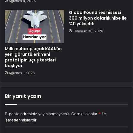
Ağustos 4, 2026
GlobalFoundries hissesi
300 milyon dolarlık hibe ile
%11 yükseldi
Temmuz 30, 2026
Milli muharip uçak KAAN’ın
yeni görüntüleri: Yeni
prototipin uçuş testleri
başlıyor
Ağustos 1, 2026
Bir yanıt yazın
E-posta adresiniz yayınlanmayacak.
Gerekli alanlar
*
ile
işaretlenmişlerdir
Y