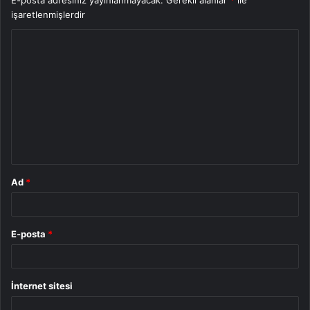
E-posta adresiniz yayınlanmayacak.
Gerekli alanlar
*
ile
işaretlenmişlerdir
Y
o
r
u
m
*
Ad
*
E-posta
*
İnternet sitesi