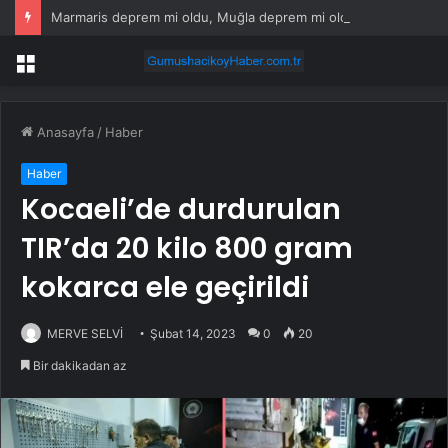
Marmaris deprem mi oldu, Muğla deprem mi oldu SON DAKİKA?
Menü
Anasayfa
/
Haber
Haber
Kocaeli’de durdurulan
TIR’da 20 kilo 800 gram
kokarca ele geçirildi
MERVE SELVİ
Şubat 14, 2023
0
20
Bir dakikadan az