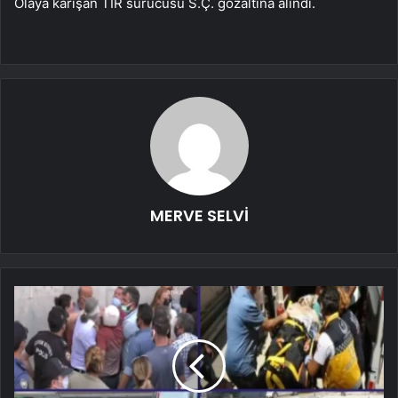
Olaya karışan TIR sürücüsü S.Ç. gözaltına alındı.
MERVE SELVİ