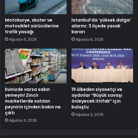
Motokurye, skuter ve
İstanbul’da ‘yüksek dalga’
motosiklet sürücülerine
alarmı: 3 ilçede yasak
trafik yasağı
kararı
Ağustos 6, 2026
Ağustos 6, 2026
Evinizde varsa sakın
19 ülkeden siyasetçi ve
yemeyin! Zincir
aydınlar “Büyük savaşı
marketlerde satılan
önleyecek ittifak” için
peynirin içinden bakın ne
buluştu
çıktı
Ağustos 5, 2026
Ağustos 5, 2026