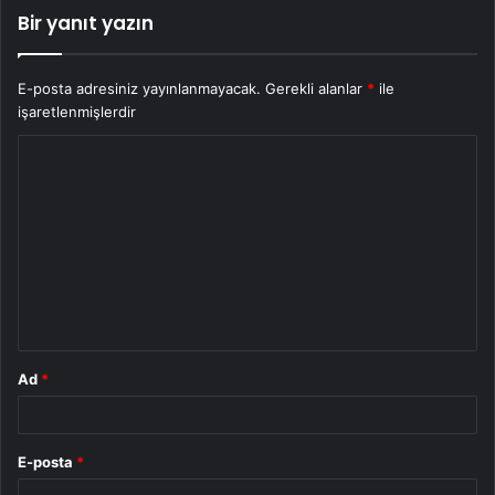
Bir yanıt yazın
E-posta adresiniz yayınlanmayacak.
Gerekli alanlar
*
ile
işaretlenmişlerdir
Y
o
r
u
m
*
Ad
*
E-posta
*