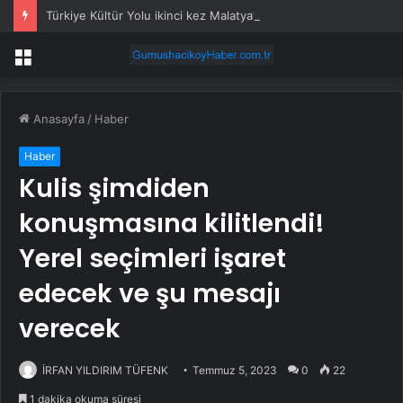
Türkiye Kültür Yolu ikinci kez Malatya’dan geçecek
Menü
Anasayfa
/
Haber
Haber
Kulis şimdiden
konuşmasına kilitlendi!
Yerel seçimleri işaret
edecek ve şu mesajı
verecek
İRFAN YILDIRIM TÜFENK
Temmuz 5, 2023
0
22
1 dakika okuma süresi