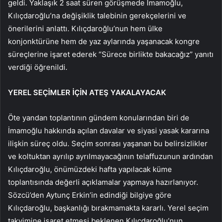
geldi. Yaklaşık 2 saat süren görüşmede İmamoğlu,
Kılıçdaroğlu’na değişiklik talebinin gerekçelerini ve
önerilerini anlattı. Kılıçdaroğlu’nun hem ülke
konjonktürüne hem de yaz aylarında yaşanacak kongre
süreçlerine işaret ederek “Sürece birlikte bakacağız” yanıtı
verdiği öğrenildi.
YEREL SEÇİMLER İÇİN ATEŞ YAKALAYACAK
Öte yandan toplantının gündem konularından biri de
İmamoğlu hakkında açılan davalar ve siyasi yasak kararına
ilişkin süreç oldu. Seçim sonrası yaşanan bu belirsizlikler
ve koltuktan ayrılıp ayrılmayacağının telaffuzunun ardından
Kılıçdaroğlu, önümüzdeki hafta yapılacak küme
toplantısında değerli açıklamalar yapmaya hazırlanıyor.
Sözcü’den Aytunç Erkin’in edindiği bilgiye göre
Kılıçdaroğlu, başkanlığı bırakmamakta kararlı. Yerel seçim
takvimine işaret etmesi beklenen Kılıçdaroğlu’nun