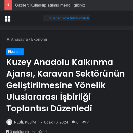
Gaziler: Kullanılıp atılmış mendil gibiyiz
Menü
Anasayfa
/
Ekonomi
Ekonomi
Kuzey Anadolu Kalkınma
Ajansı, Karavan Sektörünün
Geliştirilmesine Yönelik
Uluslararası İşbirliği
Toplantısı Düzenledi
NEBİL KESİM
Ocak 16, 2024
0
7
3 dakika okuma süresi