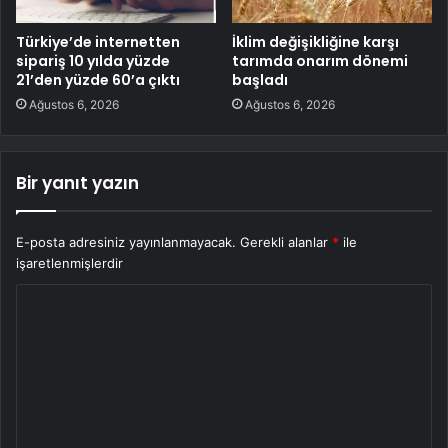
Türkiye’de internetten
İklim değişikliğine karşı
sipariş 10 yılda yüzde
tarımda onarım dönemi
21’den yüzde 60’a çıktı
başladı
Ağustos 6, 2026
Ağustos 6, 2026
Bir yanıt yazın
E-posta adresiniz yayınlanmayacak.
Gerekli alanlar
*
ile
işaretlenmişlerdir
Y
o
r
u
m