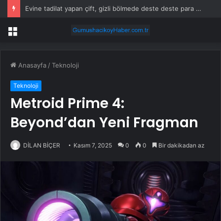
Evine tadilat yapan çift, gizli bölmede deste deste para buldu
Menü
Anasayfa
/
Teknoloji
Teknoloji
Metroid Prime 4:
Beyond’dan Yeni Fragman
DİLAN BİÇER
Kasım 7, 2025
0
0
Bir dakikadan az