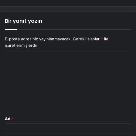
Bir yanıt yazın
E-posta adresiniz yayınlanmayacak.
Gerekli alanlar
*
ile
işaretlenmişlerdir
Y
o
r
u
m
*
Ad
*