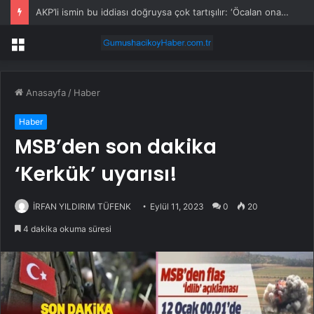
AKP’li ismin bu iddiası doğruysa çok tartışılır: ‘Öcalan onayladı’
Menü
Anasayfa
/
Haber
Haber
MSB’den son dakika
‘Kerkük’ uyarısı!
İRFAN YILDIRIM TÜFENK
Eylül 11, 2023
0
20
4 dakika okuma süresi