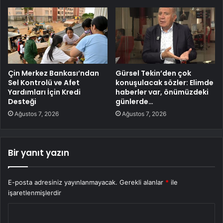
Çin Merkez Bankası’ndan
Gürsel Tekin’den çok
Sel Kontrolü ve Afet
konuşulacak sözler: Elimde
Yardımları İçin Kredi
haberler var, önümüzdeki
Desteği
günlerde…
Ağustos 7, 2026
Ağustos 7, 2026
Bir yanıt yazın
E-posta adresiniz yayınlanmayacak.
Gerekli alanlar
*
ile
işaretlenmişlerdir
Y