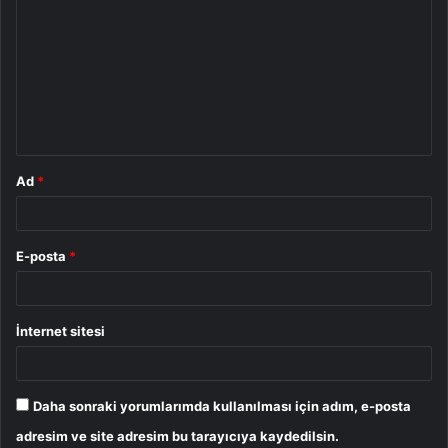
o
r
u
m
*
Ad
*
E-posta
*
İnternet sitesi
Daha sonraki yorumlarımda kullanılması için adım, e-posta
adresim ve site adresim bu tarayıcıya kaydedilsin.