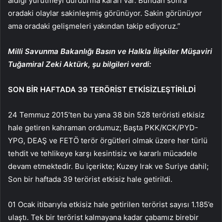
aldığı yürütmeyi durdurma kararı var. Bundan sonra
oradaki olaylar sakinleşmiş görünüyor. Sakin görünüyor
ama oradaki gelişmeleri yakından takip ediyoruz.”
Milli Savunma Bakanlığı Basın ve Halkla İlişkiler Müşaviri
Tuğamiral Zeki Aktürk, şu bilgileri verdi:
SON BİR HAFTADA 39 TERÖRİST ETKİSİZLEŞTİRİLDİ
24 Temmuz 2015’ten bu yana 38 bin 528 teröristi etkisiz
hale getiren kahraman ordumuz; Başta PKK/KCK/PYD-
YPG, DEAŞ ve FETÖ terör örgütleri olmak üzere her türlü
tehdit ve tehlikeye karşı kesintisiz ve kararlı mücadele
devam etmektedir. Bu içerikte; Kuzey Irak ve Suriye dahil;
Son bir haftada 39 terörist etkisiz hale getirildi.
01 Ocak itibarıyla etkisiz hale getirilen terörist sayısı 1.185’e
ulaştı. Tek bir terörist kalmayana kadar çabamız birebir