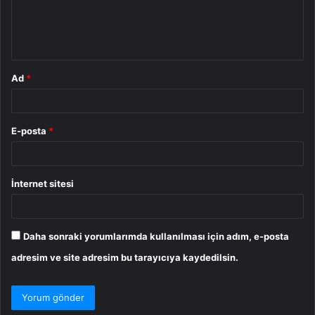
m
*
Ad
*
E-posta
*
İnternet sitesi
Daha sonraki yorumlarımda kullanılması için adım, e-posta
adresim ve site adresim bu tarayıcıya kaydedilsin.