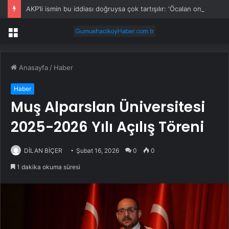
AKP’li ismin bu iddiası doğruysa çok tartışılır: ‘Öcalan onayladı’
Menü
Anasayfa
/
Haber
Haber
Muş Alparslan Üniversitesi
2025-2026 Yılı Açılış Töreni
DİLAN BİÇER
Şubat 16, 2026
0
0
1 dakika okuma süresi