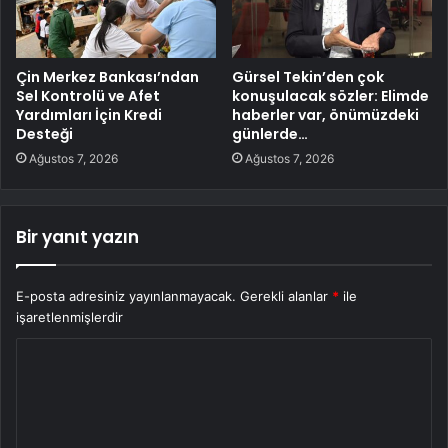
Çin Merkez Bankası’ndan
Gürsel Tekin’den çok
Sel Kontrolü ve Afet
konuşulacak sözler: Elimde
Yardımları İçin Kredi
haberler var, önümüzdeki
Desteği
günlerde…
Ağustos 7, 2026
Ağustos 7, 2026
Bir yanıt yazın
E-posta adresiniz yayınlanmayacak.
Gerekli alanlar
*
ile
işaretlenmişlerdir
Y
o
r
u