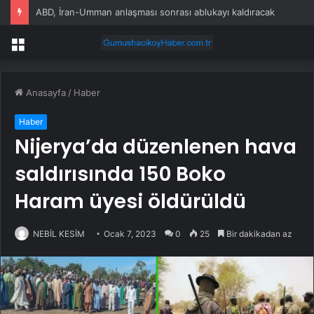
ABD, İran-Umman anlaşması sonrası ablukayı kaldıracak
Menü
Anasayfa
/
Haber
Haber
Nijerya’da düzenlenen hava
saldırısında 150 Boko
Haram üyesi öldürüldü
NEBİL KESİM
Ocak 7, 2023
0
25
Bir dakikadan az