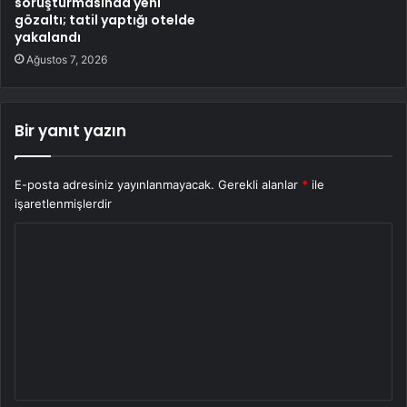
soruşturmasında yeni
gözaltı; tatil yaptığı otelde
yakalandı
Ağustos 7, 2026
Bir yanıt yazın
E-posta adresiniz yayınlanmayacak.
Gerekli alanlar
*
ile
işaretlenmişlerdir
Y
o
r
u
m
*