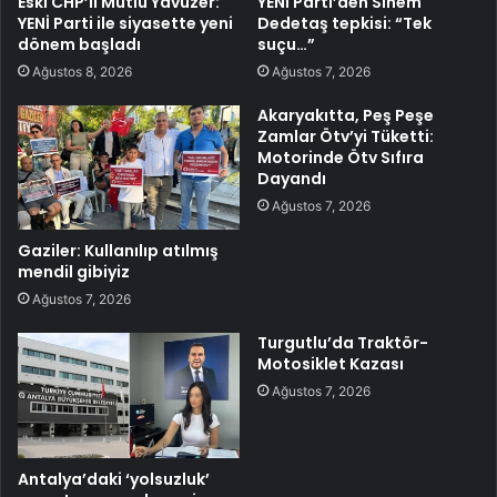
Eski CHP’li Mutlu Yavuzer:
YENİ Parti’den Sinem
YENİ Parti ile siyasette yeni
Dedetaş tepkisi: “Tek
dönem başladı
suçu…”
Ağustos 8, 2026
Ağustos 7, 2026
Akaryakıtta, Peş Peşe
Zamlar Ötv’yi Tüketti:
Motorinde Ötv Sıfıra
Dayandı
Ağustos 7, 2026
Gaziler: Kullanılıp atılmış
mendil gibiyiz
Ağustos 7, 2026
Turgutlu’da Traktör-
Motosiklet Kazası
Ağustos 7, 2026
Antalya’daki ‘yolsuzluk’