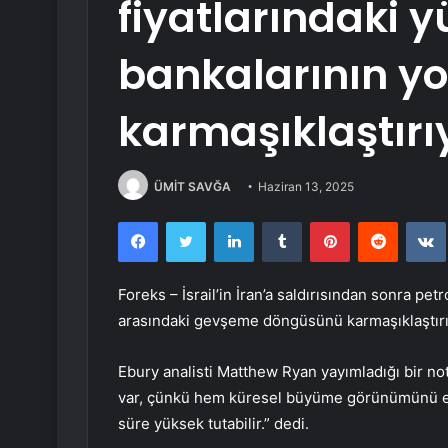
fiyatlarındaki y
bankalarının y
karmaşıklaştırı
ÜMİT SAVĞA
Haziran 13, 2025
Facebook
Twitter
LinkedIn
Tumblr
Pinterest
Reddit
Foreks – İsrail’in İran’a saldırısından sonra pe
arasındaki gevşeme döngüsünü karmaşıklaştır
Ebury analisti Matthew Ryan yayımladığı bir nott
var, çünkü hem küresel büyüme görünümünü etk
süre yüksek tutabilir.” dedi.