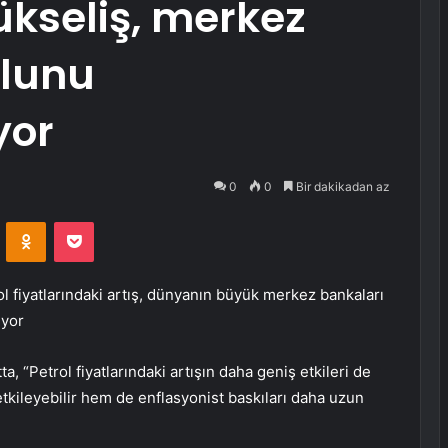
ükseliş, merkez
olunu
yor
0
0
Bir dakikadan az
VKontakte
Odnoklassniki
Pocket
trol fiyatlarındaki artış, dünyanın büyük merkez bankaları
ıyor
a, “Petrol fiyatlarındaki artışın daha geniş etkileri de
ileyebilir hem de enflasyonist baskıları daha uzun