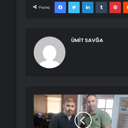
Facebook
Twitter
LinkedIn
Tumblr
Pint
Paylaş
ÜMİT SAVĞA