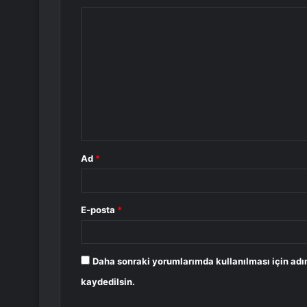
Y
o
r
u
m
*
Ad
*
E-posta
*
Daha sonraki yorumlarımda kullanılması için adı
kaydedilsin.