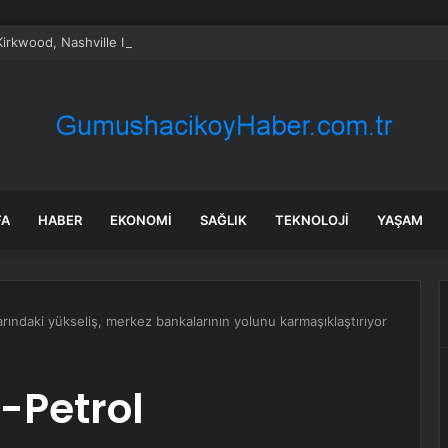
Kirkwood, Nashville IndyCar Yarışında Pol Pozisyonunu Kazandı
FA
HABER
EKONOMI
SAĞLIK
TEKNOLOJI
YAŞAM
rındaki yükseliş, merkez bankalarının yolunu karmaşıklaştırıyor
-Petrol