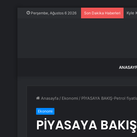
Kyle 
Perşembe, Ağustos 6 2026
Son Dakika Haberleri
ANASAY
Anasayfa
/
Ekonomi
/
PİYASAYA BAKIŞ-Petrol fiyatla
Ekonomi
PİYASAYA BAKIŞ