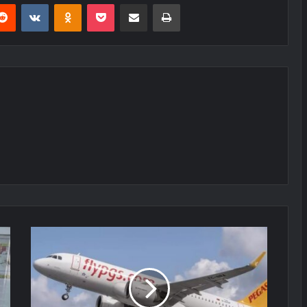
erest
Reddit
VKontakte
Odnoklassniki
Pocket
E-Posta ile paylaş
Yazdır