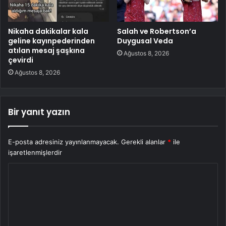
Nikaha dakikalar kala
Salah ve Robertson’a
geline kayınpederinden
Duygusal Veda
atılan mesaj şaşkına
Ağustos 8, 2026
çevirdi
Ağustos 8, 2026
Bir yanıt yazın
E-posta adresiniz yayınlanmayacak.
Gerekli alanlar
*
ile
işaretlenmişlerdir
Y
o
r
u