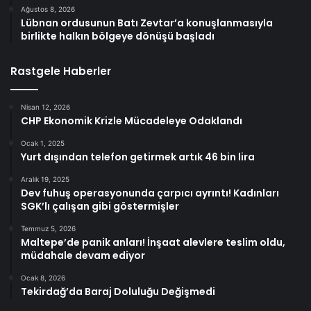
Ağustos 8, 2026
Lübnan ordusunun Batı Zevtar’a konuşlanmasıyla
birlikte halkın bölgeye dönüşü başladı
Rastgele Haberler
Nisan 12, 2026
CHP Ekonomik Krizle Mücadeleye Odaklandı
Ocak 1, 2025
Yurt dışından telefon getirmek artık 46 bin lira
Aralık 19, 2025
Dev fuhuş operasyonunda çarpıcı ayrıntı! Kadınları
SGK’lı çalışan gibi göstermişler
Temmuz 5, 2026
Maltepe’de panik anları! İnşaat alevlere teslim oldu,
müdahale devam ediyor
Ocak 8, 2026
Tekirdağ’da Baraj Doluluğu Değişmedi