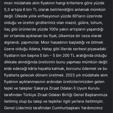
mısır müdahale alım fiyatının hangi kriterlere göre yüzde
5,3 artışla 6 bin TL olarak belirlendiğini anlamak mümkün
değil. Ülkede yıllık enflasyonun yüzde 60’ların üzerinde
olduğu ve üretim girdilerimiz olan mazot, gübre, tohum,
ilaç gibi ürünlerde yüzde 100’e yakın artışların yaşandığı
bir ortamda açıklanan bu fiyat, ülkemize bir ceza olarak
algılandı. yapımcılar. Mısır hasadının başladığı ve bitmek
üzere olduğu Adana, Hatay gibi illerde serbest piyasadaki
fiyatların ton başına 5 bin – 5 bin 200 TL aralığında olduğu
dikkate alındığında üreticinin bunu yapması mümkün değil.
elde edeceği kârla hayatta kalmak, borcunu ödemek ve bu
fiyatlarla gelecek dönem üretmek. 2023 yılı müdahale alım
fiyatının açıklanmasının ardından üreticilerimizden gelen
tepki ve talepler Sakarya Ziraat Odaları İl Uyum Kurulu
tarafından Türkiye Ziraat Odaları Birliği Genel Başkanımıza
iletilmiş olup bu talep ve tepkiler ilgili yerlere iletilmiştir.
Genel Liderimiz tarafından Cumhurbaşkanı Yardımcımız