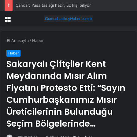
Çandar: Yasa taslağı hazır, üç kişi biliyor
Menü
Anasayfa
/
Haber
Haber
Sakaryalı Çiftçiler Kent
Meydanında Mısır Alım
Fiyatını Protesto Etti: “Sayın
Cumhurbaşkanımız Mısır
Üreticilerinin Bulunduğu
Seçim Bölgelerinde…