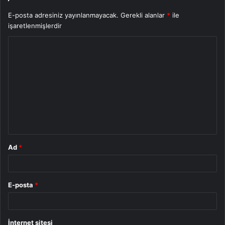
E-posta adresiniz yayınlanmayacak.
Gerekli alanlar
*
ile
işaretlenmişlerdir
Y
o
r
u
m
*
Ad
*
E-posta
*
İnternet sitesi