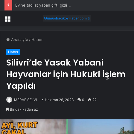
Evine tadilat yapan çift, gizli bölmede deste deste para buldu
Menü
Anasayfa
/
Haber
Haber
Silivri’de Yasak Yabani
Hayvanlar İçin Hukuki İşlem
Yapıldı
MERVE SELVİ
Haziran 26, 2023
0
22
Bir dakikadan az