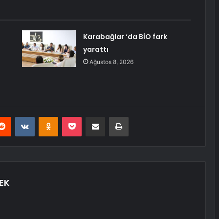
Karabağlar ‘da BİO fark
yarattı
Ağustos 8, 2026
erest
Reddit
VKontakte
Odnoklassniki
Pocket
E-Posta ile paylaş
Yazdır
EK