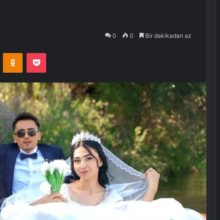
0
0
Bir dakikadan az
VKontakte
Odnoklassniki
Pocket