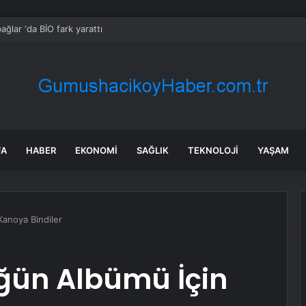
ağlar ‘da BİO fark yarattı
FA
HABER
EKONOMI
SAĞLIK
TEKNOLOJI
YAŞAM
anoya Bindiler
ğün Albümü İçin