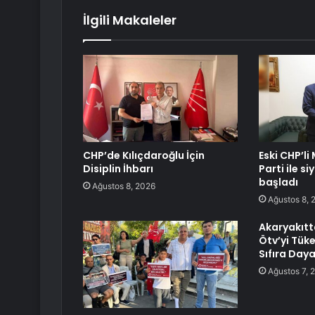
İlgili Makaleler
CHP’de Kılıçdaroğlu İçin
Eski CHP’li
Disiplin İhbarı
Parti ile s
başladı
Ağustos 8, 2026
Ağustos 8, 
Akaryakıtt
Ötv’yi Tük
Sıfıra Day
Ağustos 7, 