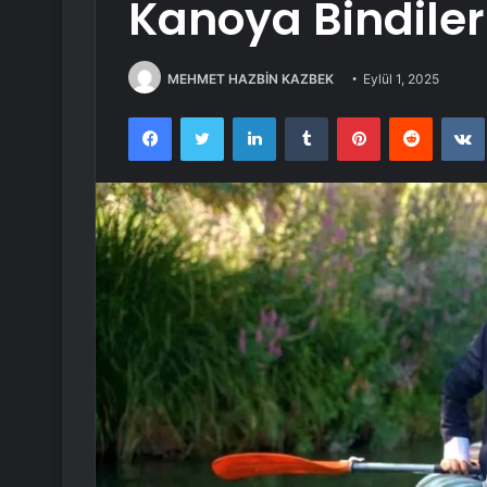
Kanoya Bindiler
MEHMET HAZBİN KAZBEK
Eylül 1, 2025
Facebook
Twitter
LinkedIn
Tumblr
Pinterest
Reddit