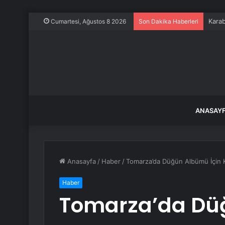
Karab
Cumartesi, Ağustos 8 2026
Son Dakika Haberleri
ANASAY
Anasayfa
/
Haber
/
Tomarza’da Düğün Albümü İçin K
Haber
Tomarza’da Dü