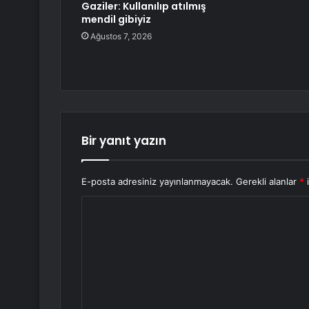
Gaziler: Kullanılıp atılmış
mendil gibiyiz
Ağustos 7, 2026
Bir yanıt yazın
E-posta adresiniz yayınlanmayacak.
Gerekli alanlar
*
i
Y
o
r
u
m