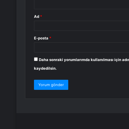
*
Ad
*
E-posta
*
Daha sonraki yorumlarımda kullanılması için adı
kaydedilsin.