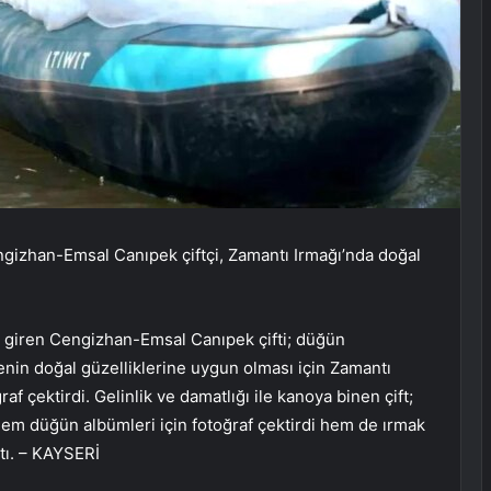
gizhan-Emsal Canıpek çiftçi, Zamantı Irmağı’nda doğal
 giren Cengizhan-Emsal Canıpek çifti; düğün
genin doğal güzelliklerine uygun olması için Zamantı
f çektirdi. Gelinlik ve damatlığı ile kanoya binen çift;
 hem düğün albümleri için fotoğraf çektirdi hem de ırmak
tı. – KAYSERİ