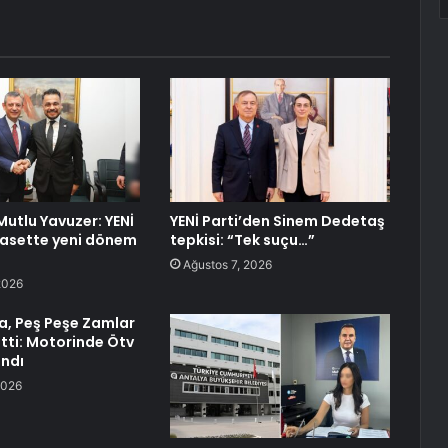
 Mutlu Yavuzer: YENİ
YENİ Parti’den Sinem Dedetaş
iyasette yeni dönem
tepkisi: “Tek suçu…”
Ağustos 7, 2026
2026
a, Peş Peşe Zamlar
etti: Motorinde Ötv
andı
2026