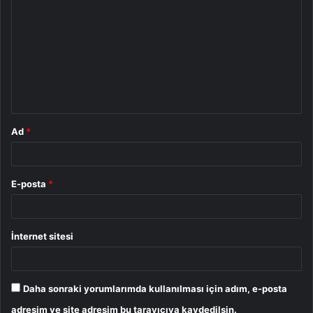
o
r
u
m
*
Ad
*
E-posta
*
İnternet sitesi
Daha sonraki yorumlarımda kullanılması için adım, e-posta
adresim ve site adresim bu tarayıcıya kaydedilsin.