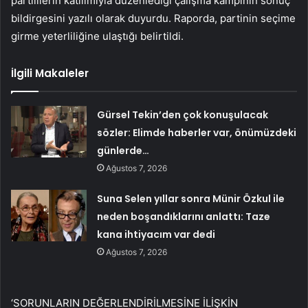
partililerin katılımıyla düzenlediği çalışma kampının sonuç
bildirgesini yazılı olarak duyurdu. Raporda, partinin seçime
girme yeterliliğine ulaştığı belirtildi.
İlgili Makaleler
Gürsel Tekin’den çok konuşulacak
sözler: Elimde haberler var, önümüzdeki
günlerde…
Ağustos 7, 2026
Suna Selen yıllar sonra Münir Özkul ile
neden boşandıklarını anlattı: Taze
kana ihtiyacım var dedi
Ağustos 7, 2026
‘SORUNLARIN DEĞERLENDİRİLMESİNE İLİŞKİN