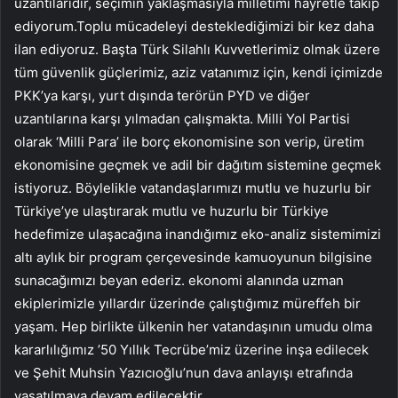
uzantılarıdır, seçimin yaklaşmasıyla milletimi hayretle takip
ediyorum.Toplu mücadeleyi desteklediğimizi bir kez daha
ilan ediyoruz. Başta Türk Silahlı Kuvvetlerimiz olmak üzere
tüm güvenlik güçlerimiz, aziz vatanımız için, kendi içimizde
PKK’ya karşı, yurt dışında terörün PYD ve diğer
uzantılarına karşı yılmadan çalışmakta. Milli Yol Partisi
olarak ‘Milli Para’ ile borç ekonomisine son verip, üretim
ekonomisine geçmek ve adil bir dağıtım sistemine geçmek
istiyoruz. Böylelikle vatandaşlarımızı mutlu ve huzurlu bir
Türkiye’ye ulaştırarak mutlu ve huzurlu bir Türkiye
hedefimize ulaşacağına inandığımız eko-analiz sistemimizi
altı aylık bir program çerçevesinde kamuoyunun bilgisine
sunacağımızı beyan ederiz. ekonomi alanında uzman
ekiplerimizle yıllardır üzerinde çalıştığımız müreffeh bir
yaşam. Hep birlikte ülkenin her vatandaşının umudu olma
kararlılığımız ’50 Yıllık Tecrübe’miz üzerine inşa edilecek
ve Şehit Muhsin Yazıcıoğlu’nun dava anlayışı etrafında
yaşatılmaya devam edilecektir.