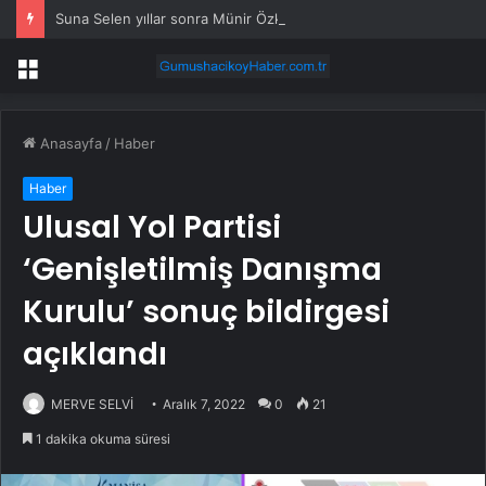
Suna Selen yıllar sonra Münir Özkul ile neden boşandıklarını anlattı: Taze kana ihtiyacım var dedi
Menü
Anasayfa
/
Haber
Haber
Ulusal Yol Partisi
‘Genişletilmiş Danışma
Kurulu’ sonuç bildirgesi
açıklandı
MERVE SELVİ
Aralık 7, 2022
0
21
1 dakika okuma süresi