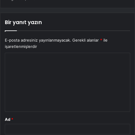
Bir yanıt yazın
E-posta adresiniz yayınlanmayacak.
Gerekli alanlar
*
ile
işaretlenmişlerdir
Y
o
r
u
m
*
Ad
*