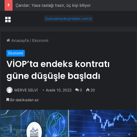
Çandar: Yasa taslağı hazır, üç kişi biliyor
Menü
Anasayfa
/
Ekonomi
Ekonomi
VİOP’ta endeks kontratı
güne düşüşle başladı
MERVE SELVİ
Aralık 10, 2022
0
20
Bir dakikadan az