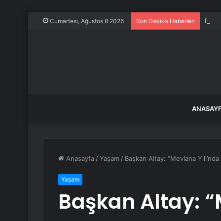
Evine
Cumartesi, Ağustos 8 2026
Son Dakika Haberleri
ANASAY
Anasayfa
/
Yaşam
/
Başkan Altay: “Mevlana Yılı’nda
Yaşam
Başkan Altay: “