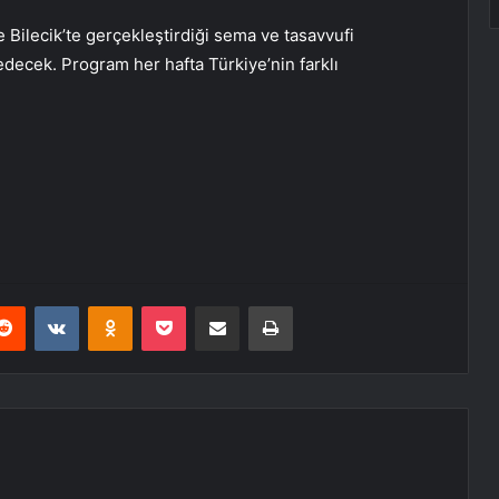
e Bilecik’te gerçekleştirdiği sema ve tasavvufi
decek. Program her hafta Türkiye’nin farklı
erest
Reddit
VKontakte
Odnoklassniki
Pocket
E-Posta ile paylaş
Yazdır