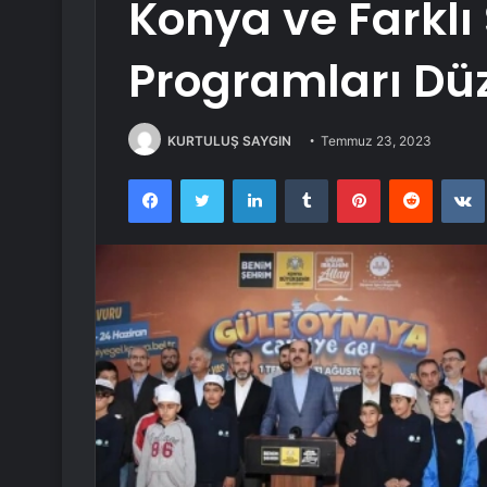
Konya ve Farklı
Programları Dü
KURTULUŞ SAYGIN
Temmuz 23, 2023
Facebook
Twitter
LinkedIn
Tumblr
Pinterest
Reddit