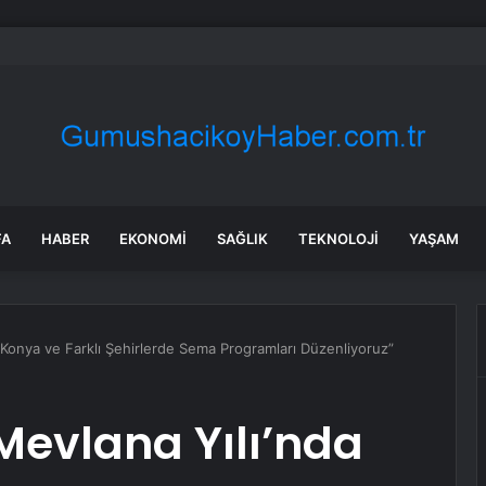
 tadilat yapan çift, gizli bölmede deste deste para buldu
FA
HABER
EKONOMI
SAĞLIK
TEKNOLOJI
YAŞAM
 Konya ve Farklı Şehirlerde Sema Programları Düzenliyoruz”
Mevlana Yılı’nda