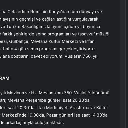
vlana Celaleddin Rumi’nin Konya’dan tüm dünyaya ve
layışının geçmişi ve çağları aştığını vurgulayarak,
ve Turizm Bakanlığımızla uyum içinde yıl boyunca
a farklı şehirlerde sema programları ve tasavvuf müziği
besi, Gülbahçe, Mevlana Kültür Merkezi ve İrfan
r hafta 4 gün sema programı gerçekleştiriyoruz.
ana dostlarını davet ediyorum. Vuslat’ın 750. yılı
GRAMI
yılı Mevlana ve Hz. Mevlana’nın 750. Vuslat Yıldönümü
arı; Mevlana Perşembe günleri saat 20.30’da
ri saat 20.30’da İrfan Medeniyeti Araştırma ve Kültür
Merkezi’nde 19.00’da, Pazar günleri ise saat 14.30’da
de arkadaşlarıyla buluşmaktadır.