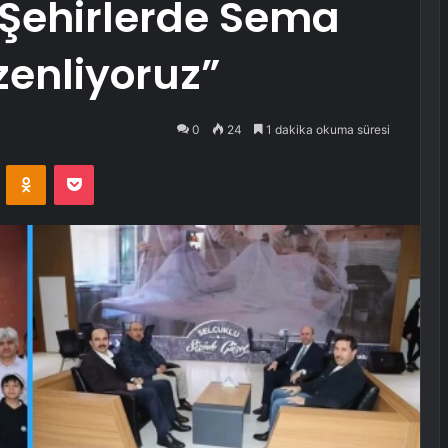
 Şehirlerde Sema
zenliyoruz”
0
24
1 dakika okuma süresi
VKontakte
Odnoklassniki
Pocket