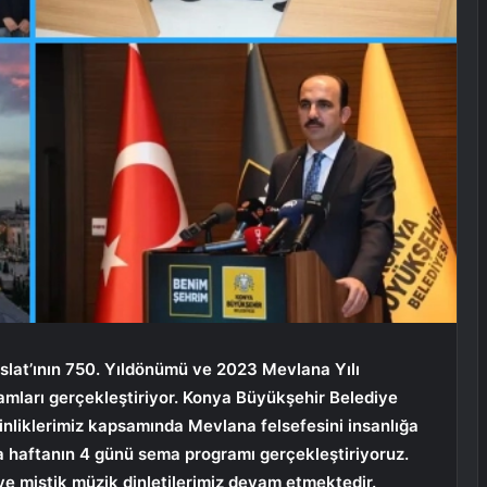
slat’ının 750. Yıldönümü ve 2023 Mevlana Yılı
ramları gerçekleştiriyor. Konya Büyükşehir Belediye
inliklerimiz kapsamında Mevlana felsefesini insanlığa
da haftanın 4 günü sema programı gerçekleştiriyoruz.
ve mistik müzik dinletilerimiz devam etmektedir.