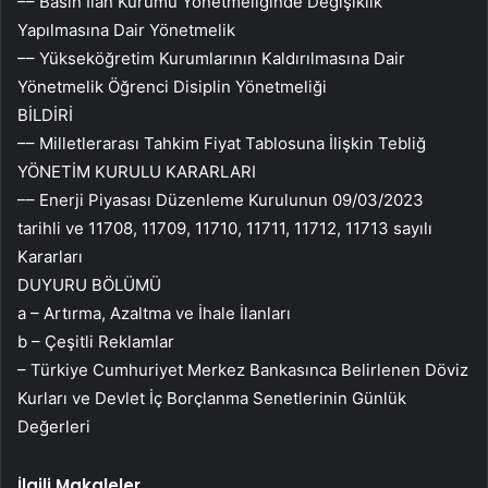
–– Basın İlan Kurumu Yönetmeliğinde Değişiklik
Yapılmasına Dair Yönetmelik
–– Yükseköğretim Kurumlarının Kaldırılmasına Dair
Yönetmelik Öğrenci Disiplin Yönetmeliği
BİLDİRİ
–– Milletlerarası Tahkim Fiyat Tablosuna İlişkin Tebliğ
YÖNETİM KURULU KARARLARI
–– Enerji Piyasası Düzenleme Kurulunun 09/03/2023
tarihli ve 11708, 11709, 11710, 11711, 11712, 11713 sayılı
Kararları
DUYURU BÖLÜMÜ
a – Artırma, Azaltma ve İhale İlanları
b – Çeşitli Reklamlar
– Türkiye Cumhuriyet Merkez Bankasınca Belirlenen Döviz
Kurları ve Devlet İç Borçlanma Senetlerinin Günlük
Değerleri
İlgili Makaleler