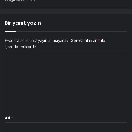
Bir yanıt yazın
E-posta adresiniz yayınlanmayacak.
Gerekli alanlar
*
ile
işaretlenmişlerdir
Y
o
r
u
m
*
Ad
*