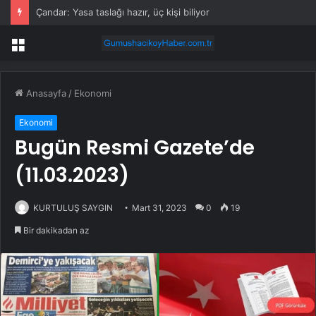
Çandar: Yasa taslağı hazır, üç kişi biliyor
Menü
Anasayfa
/
Ekonomi
Ekonomi
Bugün Resmi Gazete’de
(11.03.2023)
KURTULUŞ SAYGIN
Mart 31, 2023
0
19
Bir dakikadan az