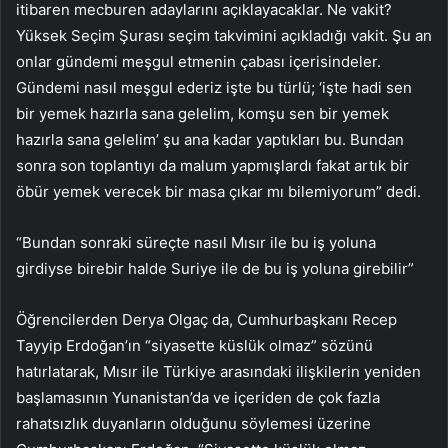
itibaren mecburen adaylarını açıklayacaklar. Ne vakit?
Yüksek Seçim Şurası seçim takvimini açıkladığı vakit. Şu an
onlar gündemi meşgul etmenin çabası içerisindeler.
Gündemi nasıl meşgul ederiz işte bu türlü; ‘işte hadi sen
bir yemek hazırla sana gelelim, komşu sen bir yemek
hazırla sana gelelim’ şu ana kadar yaptıkları bu. Bundan
sonra son toplantıyı da malum yapmışlardı fakat artık bir
öbür yemek verecek bir masa çıkar mı bilemiyorum” dedi.
“Bundan sonraki süreçte nasıl Mısır ile bu iş yoluna
girdiyse birebir halde Suriye ile de bu iş yoluna girebilir”
Öğrencilerden Derya Olgaç da, Cumhurbaşkanı Recep
Tayyip Erdoğan’ın “siyasette küslük olmaz” sözünü
hatırlatarak, Mısır ile Türkiye arasındaki ilişkilerin yeniden
başlamasının Yunanistan’da ve içeriden de çok fazla
rahatsızlık duyanların olduğunu söylemesi üzerine