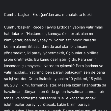
Cumhurbaşkanı Erdoğan’dan ana muhalefete tepki
Cumhurbaşkanı Recep Tayyip Erdoğan yapılan yatırımları
hatırlatarak, “Hastaneler, kamuya özel ortak alan mı
bilmiyorlar, ben ne yapayım. Sorun zati nedir idarede
benim alanım iktisat. İdarede asıl olan bir, insanı
yönetmektir, iki parayı yönetmektir, üç bunlarla birlikte
proje üretmektir. Bu kamu özel işbirliğidir. Para senin
kasandan çıkmayacak. Nereden çıkacak? Para işadamı ve
yatırımcıdan… Yatırımcı ben parayı bulacağım sen de bana
şu işi ver der. Onun ihalesini yapalım 10 yıllık mi, 15 yıllık
mi, 20 yıllık mi, formunda ister. Mesela bizim İstanbul’da da
havalimanı dünyanın en önde gelen havalimanlarından bir
tanesi ve sözleşme bitiş tarihi 2041’e kadar şu andaki
işletmeciler burayı yürütecek. Lakin bizim buraya
cebimizden 1 kuruş para çıkmadı. Parayı onlar getirdi, onlar