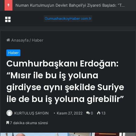
Numan Kurtulmuş’un Devlet Bahçeli’yi Ziyareti Başladı: “Terörsüz Türkiye” Gündemi Masada
Menü
Anasayfa
/
Haber
Haber
Cumhurbaşkanı Erdoğan:
“Mısır ile bu iş yoluna
girdiyse aynı şekilde Suriye
ile de bu iş yoluna girebilir”
KURTULUŞ SAYGIN
Kasım 27, 2022
0
13
7 dakika okuma süresi