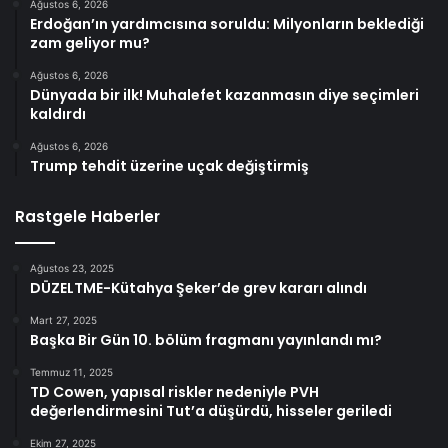
Ağustos 6, 2026
Erdoğan’ın yardımcısına soruldu: Milyonların beklediği
zam geliyor mu?
Ağustos 6, 2026
Dünyada bir ilk! Muhalefet kazanmasın diye seçimleri
kaldırdı
Ağustos 6, 2026
Trump tehdit üzerine uçak değiştirmiş
Rastgele Haberler
Ağustos 23, 2025
DÜZELTME-Kütahya Şeker’de grev kararı alındı
Mart 27, 2025
Başka Bir Gün 10. bölüm fragmanı yayınlandı mı?
Temmuz 11, 2025
TD Cowen, yapısal riskler nedeniyle PVH
değerlendirmesini Tut’a düşürdü, hisseler geriledi
Ekim 27, 2025