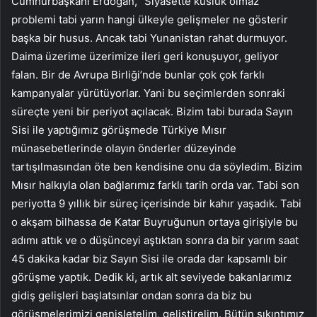
Cumhurbaşkanı Erdoğan, “Siyasette küslük olmaz
problemi tabi yarın hangi ülkeyle gelişmeler ne gösterir
başka bir husus. Ancak tabi Yunanistan rahat durmuyor.
Daima üzerime üzerimize ileri geri konuşuyor, geliyor
falan. Bir de Avrupa Birliği’nde bunlar çok çok farklı
kampanyalar yürütüyorlar. Yani bu seçimlerden sonraki
süreçte yeni bir periyot açılacak. Bizim tabi burada Sayın
Sisi ile yaptığımız görüşmede Türkiye Mısır
münasebetlerinde olayın önderler düzeyinde
tartışılmasından öte ben kendisine onu da söyledim. Bizim
Mısır halkıyla olan bağlarımız farklı tarih orda var. Tabi son
periyotta 9 yıllık bir süreç içerisinde bir kahır yaşadık. Tabi
o akşam bilhassa de Katar Buyruğunun ortaya girişiyle bu
adımı attık ve o düşünceyi aştıktan sonra da bir yarım saat
45 dakika kadar biz Sayın Sisi ile orada dar kapsamlı bir
görüşme yaptık. Dedik ki, artık alt seviyede bakanlarımız
gidiş gelişleri başlatsınlar ondan sonra da biz bu
görüşmelerimizi genişletelim, geliştirelim. Bütün sıkıntımız