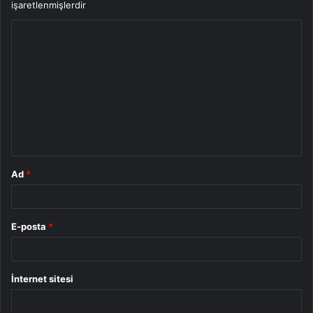
işaretlenmişlerdir
Y
o
r
u
m
*
Ad
*
E-posta
*
İnternet sitesi