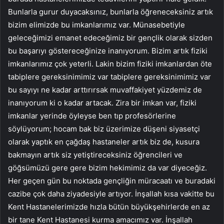
Bunlarla gurur duyacaksınız, bunlarla öğreneceksiniz artık
bizim elimizde bu imkanlarımız var. Münasebetiyle
geleceğimizi emanet edeceğimiz bir gençlik olarak sizden
bu başarıyı göstereceğinize inanıyorum. Bizim artık fiziki
imkanlarımız çok yeterli. Lakin bizim fiziki imkanlardan öte
tabiplere gereksinimimiz var tabiplere gereksinimimiz var
bu sayıyı ne kadar arttırırsak muvaffakiyet yüzdemiz de
inanıyorum ki o kadar artacak. Zira bir imkan var, fiziki
imkanlar yerinde öyleyse ben tıp profesörlerine
söylüyorum; hocam bak biz üzerimize düşeni siyasetçi
olarak yaptık en çağdaş hastaneler artık biz de, kusura
bakmayın artık siz yetiştireceksiniz öğrencileri ve
göğsümüzü gere gere bizim hekimimiz da var diyeceğiz.
Her geçen gün bu noktada gençliğin müracaatı ve buradaki
cazibe çok daha ziyadesiyle artıyor. İnşallah kısa vakitte bu
Kent Hastanelerimizde hızla bütün büyükşehirlerde en az
bir tane Kent Hastanesi kurma amacımız var. İnşallah