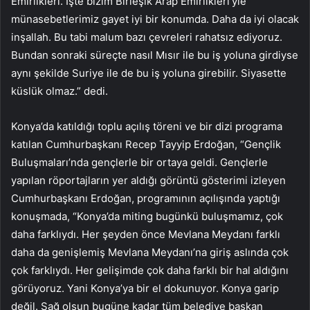
Emirlikleri. İşte bizim Birleşik Arap Emirlikleri’yle
münasebetlerimiz gayet iyi bir konumda. Daha da iyi olacak
inşallah. Bu tabi malum bazı çevreleri rahatsız ediyoruz.
Bundan sonraki süreçte nasıl Mısır ile bu iş yoluna girdiyse
aynı şekilde Suriye ile de bu iş yoluna girebilir. Siyasette
küslük olmaz.” dedi.
Konya’da katıldığı toplu açılış töreni ve bir dizi programa
katılan Cumhurbaşkanı Recep Tayyip Erdoğan, “Gençlik
Buluşmaları’nda gençlerle bir ortaya geldi. Gençlerle
yapılan röportajların yer aldığı görüntü gösterimi izleyen
Cumhurbaşkanı Erdoğan, programının açılışında yaptığı
konuşmada, “Konya’da miting bugünkü buluşmamız, çok
daha farklıydı. Her şeyden önce Mevlana Meydanı farklı
daha da genişlemiş Mevlana Meydanı’na giriş aslında çok
çok farklıydı. Her gelişimde çok daha farklı bir hal aldığını
görüyoruz. Yani Konya’ya bir el dokunuyor. Konya garip
değil. Sağ olsun bugüne kadar tüm belediye başkan