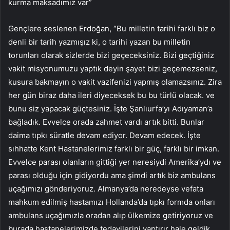
kurma maksadımız var”
Gençlere seslenen Erdoğan, “Bu milletin tarihi farklı biz o
denli bir tarih yazmışız ki, o tarihi yazan bu milletin
torunları olarak sizlerde bizi geçeceksiniz. Bizi geçtiğiniz
vakit misyonumuzu yaptık deyin şayet bizi geçemezseniz,
kusura bakmayın o vakit vazifenizi yapmış olamazsınız. Zira
her gün biraz daha ileri diyeceksek bu bu türlü olacak. ve
bunu siz yapacak güçtesiniz. İşte Şanlıurfa’yı Adıyaman’a
bağladık. Evvelce orada zahmet vardı artık bitti. Bunlar
daima tıpkı süratle devam ediyor. Devam edecek. İşte
sıhhatte Kent Hastanelerimiz farklı bir güç, farklı bir imkan.
Evvelce parası olanların gittiği yer neresiydi Amerika’ydı ve
parası olduğu için gidiyordu ama şimdi artık biz ambulans
uçağımızı gönderiyoruz. Almanya’da neredeyse vefata
mahkum edilmiş hastamızı Hollanda’da tıpkı formda onları
ambulans uçağımızla oradan alıp ülkemize getiriyoruz ve
burada hastanelerimizde tedavilerini yaptırır hale geldik.