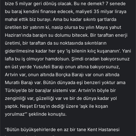
bize 5 milyar geri dönüş olacak. Bu ne demek? 7 senede
bu baraj kendini finanse edecek, maliyeti 35 milyar liraya
mahal ettik biz burayı. Ama bu kadar sıkıntı şartlarda
üretilen bir yatırım ki, nasip olursa bu yılın Mayıs yahut
Haziran’ında barajın su dolumu bitecek. Bir taraftan enerji
üretimi, bir taraftan da su noktasında sıkıntıların
giderilmesine kadar her şey ‘iş bilenin kılıç kuşananın’. Yani
lafla bu iş olmuyor hamdolsun. Şimdi oradan bakıyorsunuz
en üst yerde Yusufeli Barajı onun altına bakıyorsunuz,
Artvin var, onun altında Borçka Barajı var onun altında
Muratlı Barajı var. Bütün dünyada eşi benzeri yoktur ama
Türkiye’de bir barajlar sistemi var. Artvin’in böyle bir
zenginliği var, güzelliği var ve bir de dünya kadar yol
yaptık. Neşet Ertaş’ın dediği üzere ‘aşk ile koşan
yorulmaz'” şeklinde konuştu.
“Bütün büyükşehirlerde en az bir tane Kent Hastanesi