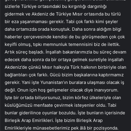
sizlerle Türkiye ortasındaki bu kırgınlığı dargınlığı
gidermek ve Akdeniz de Türkiye Mısır ortasında bu türlü
bir eza yaşanmaması gerekir. Tabi çok farklı kimi şeyler
daha ortamızda orada konuştuk. Daha sonra aldığım bilgi
haberler çerçevesinde kendisi de bu görüşmeden çok çok
keyifli olmuş, tıpkı memnunluk temennisini biz de ilettik.
Artık süreç başladı. İnşallah bakanlarımızla bu süreç devam
edecek daha sonra da bir ortaya gelmek suretiyle inşallah
Akdeniz’de çünkü Mısır halkıyla Türk halkının birbiriyle olan
bağlantıları çok farklı. Gücü bizim başkalarına kaptırmamız
gerekir. Yani işte Yunanistan’ın buralara ulaşması olacak iş
değil. Onun için hoş gelişmeler olacak diye inanıyorum.
İşte bir ortada biliyorsunuz, bizim körfez ülkeleriyle olan
küslüğümüzü menfaate çevirmek isteyenler oldu. Tabi
bunlar giderilince oyunlar bozuldu. İşte bunların içerisinde
Birleşik Arap Emirlikleri. İşte bizim Birleşik Arap
Emirlikleriyle münasebetlerimiz pek âlâ bir pozisyonda.