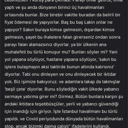
yaptı ve şu anda dünyanın birinci üç havalimanları
ortasında bunlar. Bize birebir vakitte buradan da belirli bir
fiyat ödemesi de yapıyorlar. Baş bu baş Lakin onlar ne
yapıyor? Sakın buraya kimse gelmesin, dışardan kimse
gelmesin, şayet bu ihalelere falan girerseniz ondan sonra
parayı falan alamazsınız diyorlar. ya bir ülkenin ana
muhalefeti bu türlü konuşur mu? Bunları söyler mi? Yani
yol yapana söylüyor, hastane yapana söylüyor, ‘sakın bu
işlere bulaşmayın aksi taktirde bunun altında kalırsınız’
diyorlar. Tabi onu dinleyen ve onu dinleyecek bir iktidar
yok. Biz işimize bakıyoruz. ve adamlara lakap da takmışlar
‘beşli çete’ diyorlar. Bunu söylediğin vakit ülkede yabancı
sermaye yatırma girer mi? Girmez. Bütün bunlara karşın şu
andaki iktidara teşebbüsçüler, yerli ve yabancı güvendiği
için inandığı için giriyor. İşte İstanbul havalimanı bu türlü
yapıldı. ve Covid periyodunda dünyada bütün havalimanları
stop, ancak bizimki daima çalıştı” ifadelerini kullandı.