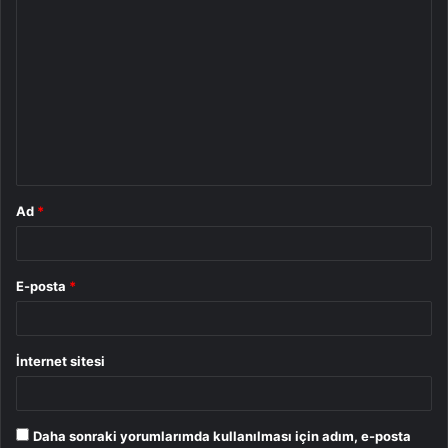
Y
o
r
u
m
*
Ad
*
E-posta
*
İnternet sitesi
Daha sonraki yorumlarımda kullanılması için adım, e-posta