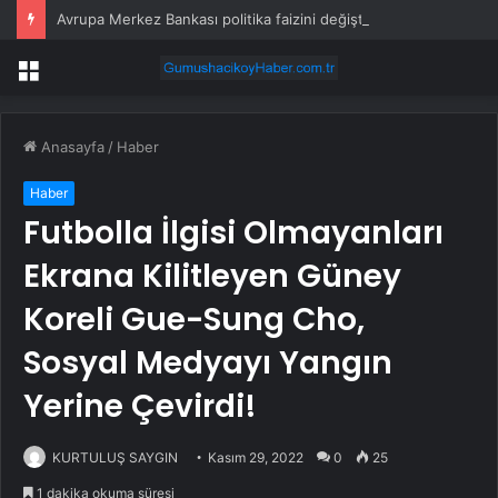
Avrupa Merkez Bankası politika faizini değiştirmedi
Menü
Anasayfa
/
Haber
Haber
Futbolla İlgisi Olmayanları
Ekrana Kilitleyen Güney
Koreli Gue-Sung Cho,
Sosyal Medyayı Yangın
Yerine Çevirdi!
KURTULUŞ SAYGIN
Kasım 29, 2022
0
25
1 dakika okuma süresi