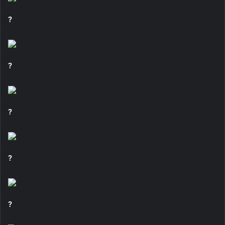
?
?
?
?
?