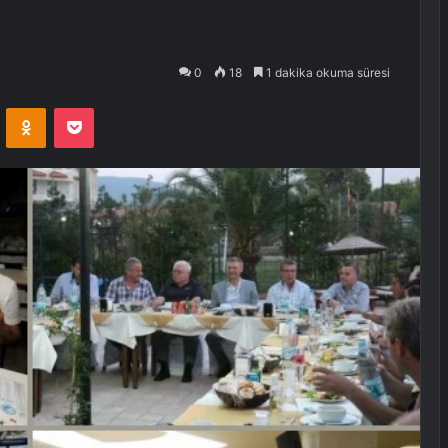
0
18
1 dakika okuma süresi
VKontakte
Odnoklassniki
Pocket