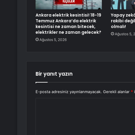
Ankara elektrik kesintisi! 18-19
Yapay zekâ
Temmuz Ankara’da elektrik
rakibi değil
kesintisi ne zaman bitecek,
olmalı!
elektrikler ne zaman gelecek?
Ağustos 5, 
Ağustos 5, 2026
Bir yanıt yazın
E-posta adresiniz yayınlanmayacak.
Gerekli alanlar
*
i
Y
o
r
u