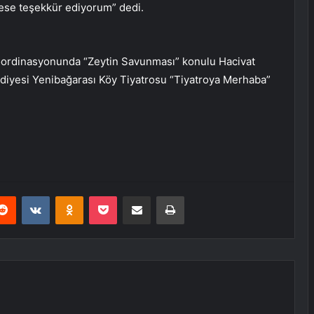
se teşekkür ediyorum” dedi.
 koordinasyonunda “Zeytin Savunması” konulu Hacivat
diyesi Yenibağarası Köy Tiyatrosu “Tiyatroya Merhaba”
erest
Reddit
VKontakte
Odnoklassniki
Pocket
E-Posta ile paylaş
Yazdır