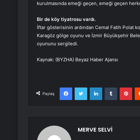
kurulmasında emeği geçen, emeği geçen herke
Bir de köy tiyatrosu vardı.
İftar gösterisinin ardından Cemal Fatih Polat
Karagöz gölge oyunu ve İzmir Büyükşehir Bele
oyununu sergiledi.
Kaynak: (BYZHA) Beyaz Haber Ajansı
Facebook
Twitter
LinkedIn
Tumblr
Pint
Paylaş
MERVE SELVİ