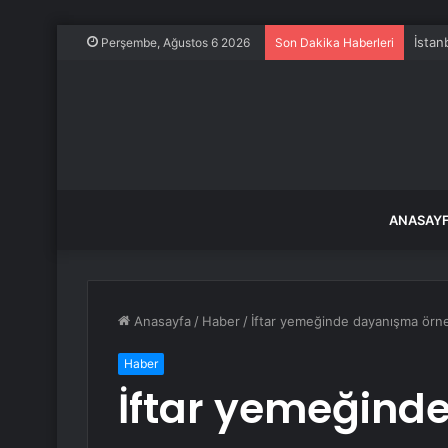
İstan
Perşembe, Ağustos 6 2026
Son Dakika Haberleri
ANASAY
Anasayfa
/
Haber
/
İftar yemeğinde dayanışma örn
Haber
İftar yemeğind