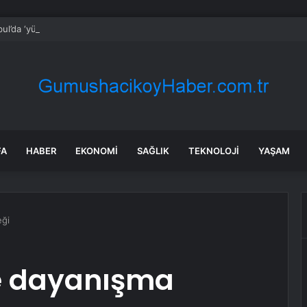
bul’da ‘yüksek dalga’ alarmı: 3 ilçede yasak kararı
FA
HABER
EKONOMI
SAĞLIK
TEKNOLOJI
YAŞAM
eği
e dayanışma