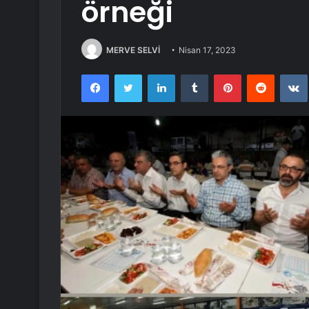
örneği
MERVE SELVİ
Nisan 17, 2023
Facebook
Twitter
LinkedIn
Tumblr
Pinterest
Reddit