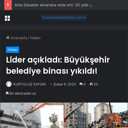
Arka Sokaklar ekranlara veda etti: 20 yıllık macera sona erdi
Menü
Anasayfa
/
Haber
Haber
Lider açıkladı: Büyükşehir
belediye binası yıkıldı!
KURTULUŞ SAYGIN
Şubat 9, 2023
0
23
Bir dakikadan az