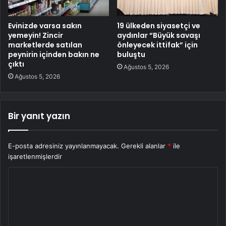
Evinizde varsa sakın
19 ülkeden siyasetçi ve
yemeyin! Zincir
aydınlar “Büyük savaşı
marketlerde satılan
önleyecek ittifak” için
peynirin içinden bakın ne
buluştu
çıktı
Ağustos 5, 2026
Ağustos 5, 2026
Bir yanıt yazın
E-posta adresiniz yayınlanmayacak.
Gerekli alanlar
*
ile
işaretlenmişlerdir
Y
o
r
u