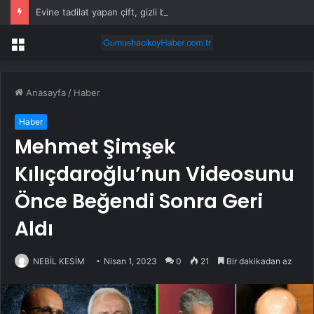
Evine tadilat yapan çift, gizli bölmede deste deste para buldu
Menü
Anasayfa
/
Haber
Haber
Mehmet Şimşek
Kılıçdaroğlu’nun Videosunu
Önce Beğendi Sonra Geri
Aldı
NEBİL KESİM
Nisan 1, 2023
0
21
Bir dakikadan az