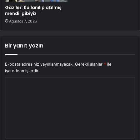
Gaziler: Kullanılıp atılmış
mendil gibiyiz
Ağustos 7, 2026
Bir yanıt yazın
E-posta adresiniz yayınlanmayacak.
Gerekli alanlar
*
ile
işaretlenmişlerdir
Y
o
r
u
m
*