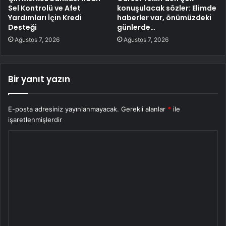
Sel Kontrolü ve Afet
konuşulacak sözler: Elimde
Yardımları İçin Kredi
haberler var, önümüzdeki
Desteği
günlerde…
Ağustos 7, 2026
Ağustos 7, 2026
Bir yanıt yazın
E-posta adresiniz yayınlanmayacak.
Gerekli alanlar
*
ile
işaretlenmişlerdir
Y
o
r
u
m
*