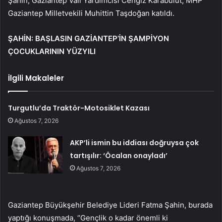
Şahin, Gaziantep Vali Yardımcısı Cengiz Karabulut, MHP
Gaziantep Milletvekili Muhittin Taşdoğan katıldı.
ŞAHİN: BAŞLASIN GAZİANTEP’İN ŞAMPİYON
ÇOCUKLARININ YÜZYILI
İlgili Makaleler
Turgutlu’da Traktör-Motosiklet Kazası
Ağustos 7, 2026
AKP’li ismin bu iddiası doğruysa çok
tartışılır: ‘Öcalan onayladı’
Ağustos 7, 2026
Gaziantep Büyükşehir Belediye Lideri Fatma Şahin, burada
yaptığı konuşmada, “Gençlik o kadar önemli ki