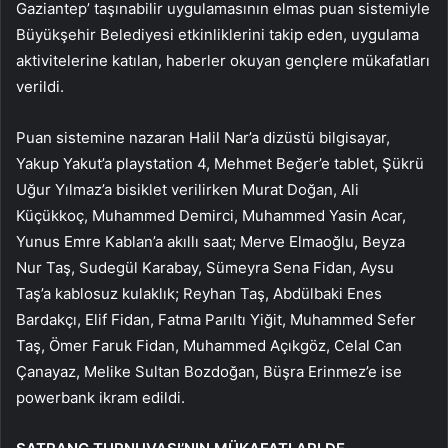
Gaziantep’ taşınabilir uygulamasının elmas puan sistemiyle
Büyükşehir Belediyesi etkinliklerini takip eden, uygulama
aktivitelerine katılan, haberler okuyan gençlere mükafatları
verildi.
Puan sistemine nazaran Halil Nar’a dizüstü bilgisayar,
Yakup Yakut’a playstation 4, Mehmet Beğer’e tablet, Şükrü
Uğur Yılmaz’a bisiklet verilirken Murat Doğan, Ali
Küçükkoç, Muhammed Demirci, Muhammed Yasin Acar,
Yunus Emre Kablan’a akıllı saat; Merve Elmaoğlu, Beyza
Nur Taş, Sudegül Karabay, Sümeyra Sena Fidan, Aysu
Taş’a kablosuz kulaklık; Reyhan Taş, Abdülbaki Enes
Bardakçı, Elif Fidan, Fatma Parıltı Yiğit, Muhammed Sefer
Taş, Ömer Faruk Fidan, Muhammed Açıkgöz, Celal Can
Çanayaz, Melike Sultan Bozdoğan, Büşra Erinmez’e ise
powerbank ikram edildi.