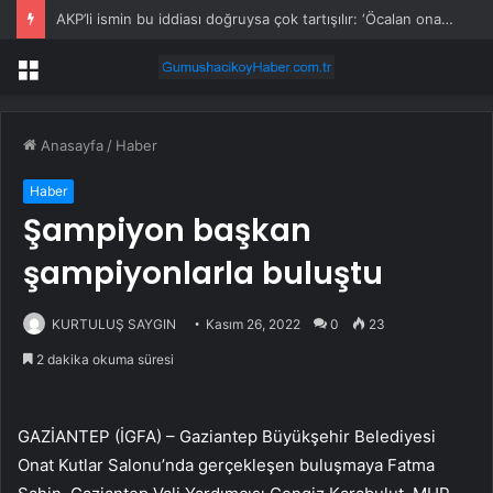
AKP’li ismin bu iddiası doğruysa çok tartışılır: ‘Öcalan onayladı’
Menü
Anasayfa
/
Haber
Haber
Şampiyon başkan
şampiyonlarla buluştu
KURTULUŞ SAYGIN
Kasım 26, 2022
0
23
2 dakika okuma süresi
GAZİANTEP (İGFA) – Gaziantep Büyükşehir Belediyesi
Onat Kutlar Salonu’nda gerçekleşen buluşmaya Fatma