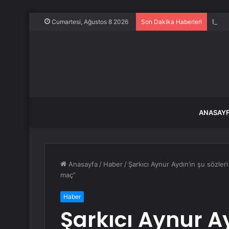
Evine
Cumartesi, Ağustos 8 2026
Son Dakika Haberleri
ANASAY
Anasayfa
/
Haber
/
Şarkıcı Aynur Aydın’ın şu sözleri 
maç”
Haber
Şarkıcı Aynur Ay