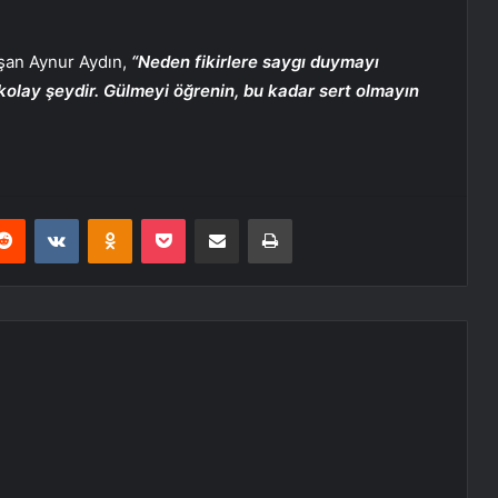
aşan Aynur Aydın,
“Neden fikirlere saygı duymayı
olay şeydir. Gülmeyi öğrenin, bu kadar sert olmayın
erest
Reddit
VKontakte
Odnoklassniki
Pocket
E-Posta ile paylaş
Yazdır