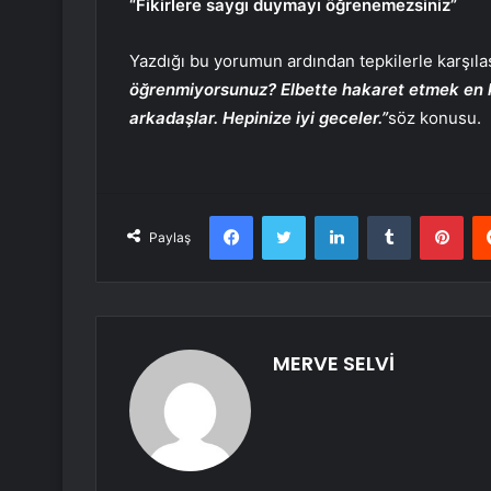
“Fikirlere saygı duymayı öğrenemezsiniz”
Yazdığı bu yorumun ardından tepkilerle karşıl
öğrenmiyorsunuz? Elbette hakaret etmek en k
arkadaşlar. Hepinize iyi geceler.”
söz konusu.
Facebook
Twitter
LinkedIn
Tumblr
Pint
Paylaş
MERVE SELVİ