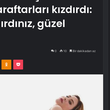
raftarları kızdırdı:
ırdınız, güzel
0
10
Bir dakikadan az
VKontakte
Odnoklassniki
Pocket