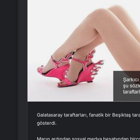
Galatasaray taraftarları, fanatik bir Beşiktaş t
gösterdi.
Maçın ardından sosyal medya hesabından birço