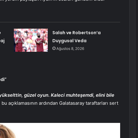
e
Salah ve Robertson’a
aj
Duygusal Veda
Ağustos 8, 2026
di”
yükselttin, güzel oyun.
Kaleci muhteşemdi, elini bile
bu açıklamasının ardından Galatasaray taraftarları sert