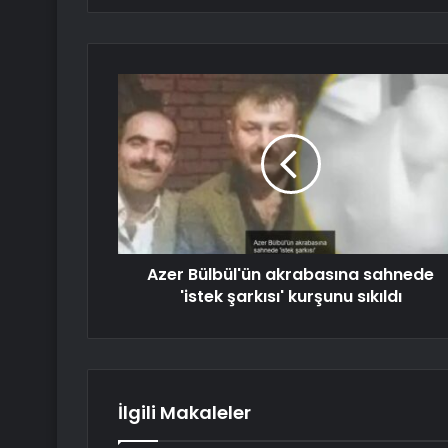
Azer Bülbül'ün akrabasına sahnede
'istek şarkısı' kurşunu sıkıldı
İlgili Makaleler