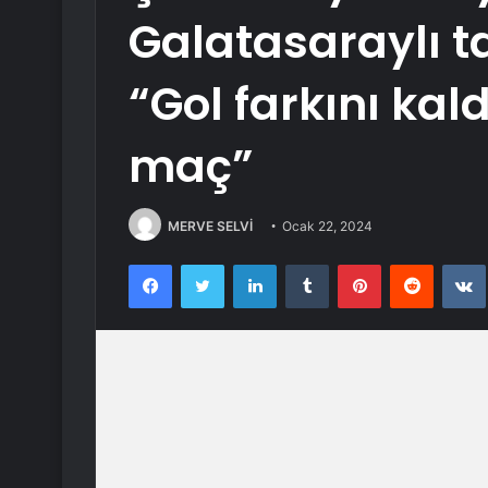
Galatasaraylı ta
“Gol farkını kald
maç”
MERVE SELVİ
Ocak 22, 2024
Facebook
Twitter
LinkedIn
Tumblr
Pinterest
Reddit