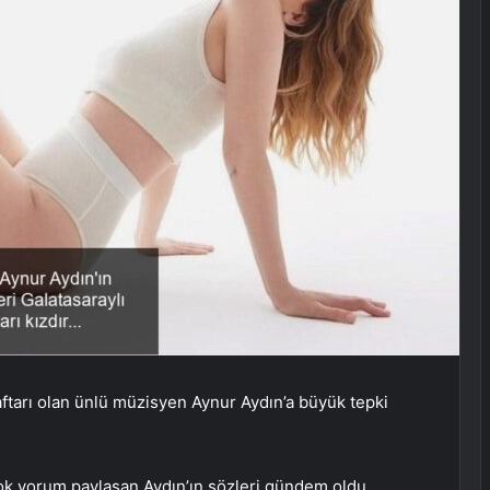
araftarı olan ünlü müzisyen Aynur Aydın’a büyük tepki
k yorum paylaşan Aydın’ın sözleri gündem oldu.