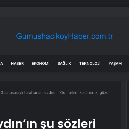
 tadilat yapan çift, gizli bölmede deste deste para buldu
FA
HABER
EKONOMI
SAĞLIK
TEKNOLOJI
YAŞAM
Galatasaraylı taraftarları kızdırdı: “Gol farkını kaldırdınız, güzel
dın’ın şu sözleri