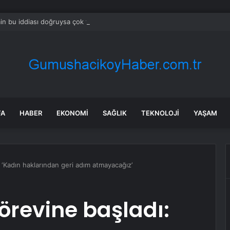
min bu iddiası doğruysa çok tartışılır: ‘Öcalan onayladı’
FA
HABER
EKONOMI
SAĞLIK
TEKNOLOJI
YAŞAM
 ‘Kadın haklarından geri adım atmayacağız’
örevine başladı: