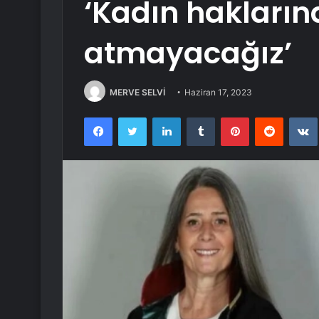
‘Kadın hakların
atmayacağız’
MERVE SELVİ
Haziran 17, 2023
Facebook
Twitter
LinkedIn
Tumblr
Pinterest
Reddit