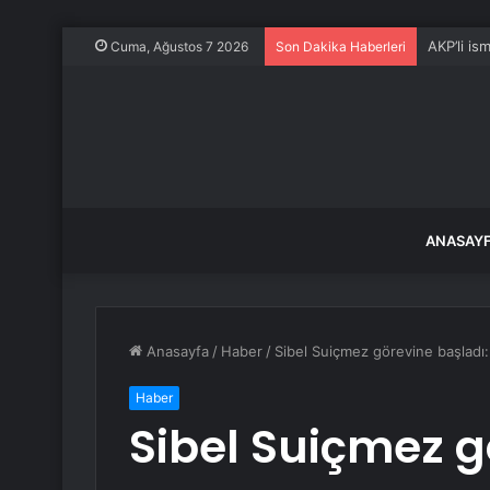
AKP’li is
Cuma, Ağustos 7 2026
Son Dakika Haberleri
ANASAY
Anasayfa
/
Haber
/
Sibel Suiçmez görevine başladı:
Haber
Sibel Suiçmez g