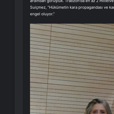
ardından görüştük. Trabzon’da en az 2 milletvek
Suiçmez, “Hükümetin kara propagandası ve kam
engel oluyor.”