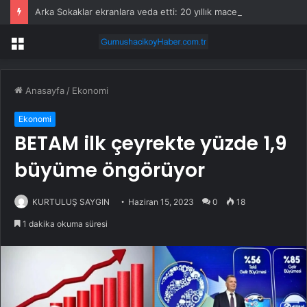
Arka Sokaklar ekranlara veda etti: 20 yıllık macera sona erdi
Menü
Anasayfa
/
Ekonomi
Ekonomi
BETAM ilk çeyrekte yüzde 1,9
büyüme öngörüyor
KURTULUŞ SAYGIN
Haziran 15, 2023
0
18
1 dakika okuma süresi