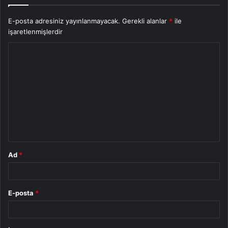
E-posta adresiniz yayınlanmayacak.
Gerekli alanlar
*
ile
işaretlenmişlerdir
Y
o
r
u
m
*
Ad
*
E-posta
*