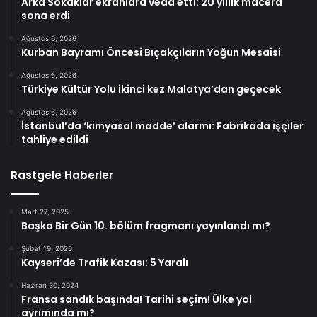
Arka Sokaklar ekranlara veda etti: 20 yıllık macera
sona erdi
Ağustos 6, 2026
Kurban Bayramı Öncesi Bıçakçıların Yoğun Mesaisi
Ağustos 6, 2026
Türkiye Kültür Yolu ikinci kez Malatya’dan geçecek
Ağustos 6, 2026
İstanbul’da ‘kimyasal madde’ alarmı: Fabrikada işçiler
tahliye edildi
Rastgele Haberler
Mart 27, 2025
Başka Bir Gün 10. bölüm fragmanı yayınlandı mı?
Şubat 19, 2026
Kayseri’de Trafik Kazası: 5 Yaralı
Haziran 30, 2024
Fransa sandık başında! Tarihi seçim! Ülke yol
ayrımında mı?