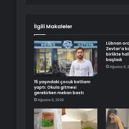
İlgili Makaleler
Lübnan or
Zevtar’a k
birlikte h
başladı
Ağustos 8, 
15 yaşındaki çocuk katliam
yaptı: Okula gitmesi
gerekirken mekan bastı
Ağustos 9, 2026