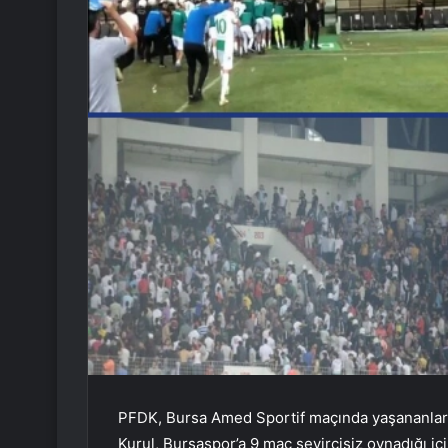
PFDK, Bursa Amed Sportif maçında yaşananlar
Kurul, Bursaspor’a 9 maç seyircisiz oynadığı içi