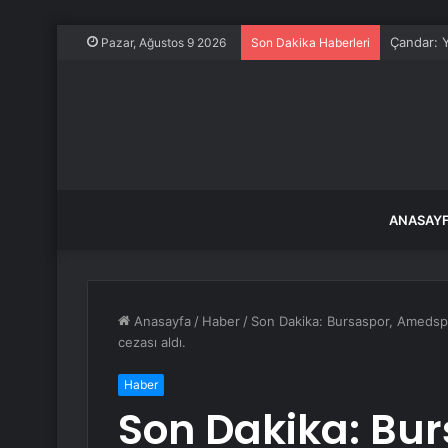
Çandar: Ya
Pazar, Ağustos 9 2026
Son Dakika Haberleri
ANASAY
Anasayfa
/
Haber
/
Son Dakika: Bursaspor, Amedspo
cezası aldı.
Haber
Son Dakika: Bu