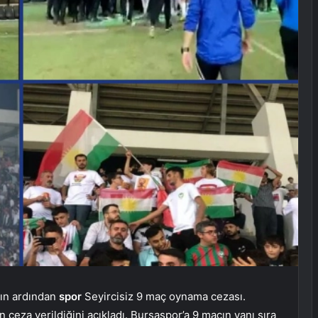
ın ardından
spor
Seyircisiz 9 maç oynama cezası.
n ceza verildiğini açıkladı. Bursaspor’a 9 maçın yanı sıra