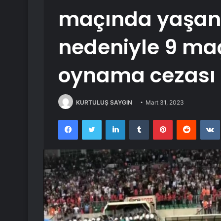
maçında yaşana
nedeniyle 9 maç
oynama cezası 
KURTULUŞ SAYGIN
Mart 31, 2023
Facebook
Twitter
LinkedIn
Tumblr
Pinterest
Reddit