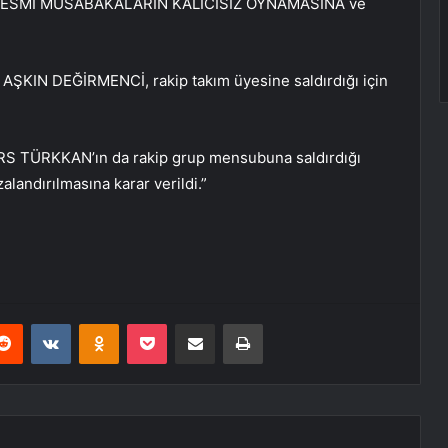
2. 8 RESMİ MÜSABAKALARIN KALICISIZ OYNAMASINA ve
ŞKIN DEĞİRMENCİ, rakip takım üyesine saldırdığı için
RS TÜRKKAN’ın da rakip grup mensubuna saldırdığı
andırılmasına karar verildi.”
erest
Reddit
VKontakte
Odnoklassniki
Pocket
E-Posta ile paylaş
Yazdır